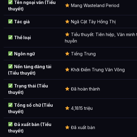
Tên ngoại văn (Tiểu
Mang Wasteland Period
Bí thuật do Kỷ Ninh tự sáng tạo
thuyết)
Chủng tộc
Tác giả
Ngã Cật Tây Hồng Thị
Dã thú
Tiểu thuyết: Tiên hiệp, Văn minh
Thể loại
huyễn
Yêu thú
Ngôn ngữ
Tiếng Trung
Tiên thiên sinh linh
Thần thú
Nền tảng đăng tải
Khởi Điểm Trung Văn Võng
(Tiểu thuyết)
Thần ma
Trạng thái (Tiểu
Đã hoàn thành
Sinh mệnh đặc thù
thuyết)
Khác
Tổng số chữ (Tiểu
4,1815 triệu
thuyết)
Ảnh về Mãng Hoang Kỷ
Đã xuất bản (Tiểu
Bài Viết Liên Quan
Đã xuất bản
thuyết)
Câu Hỏi Thường Gặp