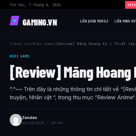
Thứ Sáu, 7 Tháng 8, 2026
BREA
GAMING.VN
LIÊN QUÂN MOBILE
LIÊN MINH HU
Trang chu
/
Wiki Game
/
[Review] Mãng Hoang Kỷ | Thiết lập
WIKI GAME
[Review] Mãng Hoang Kỷ
^.^~~ Trên đây là những thông tin chi tiết về “[Re
truyện, Nhân vật “, trong thu mục “Review Anime“
Zenden
30/10/2025 - 09:49