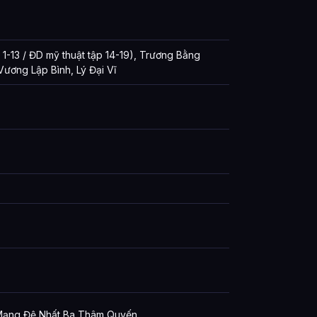
13 / ĐD mỹ thuật tập 14-19), Trương Bằng
 Vương Lập Bình, Lý Đại Vĩ
ạng Đệ Nhất Ba Thâm Quyến