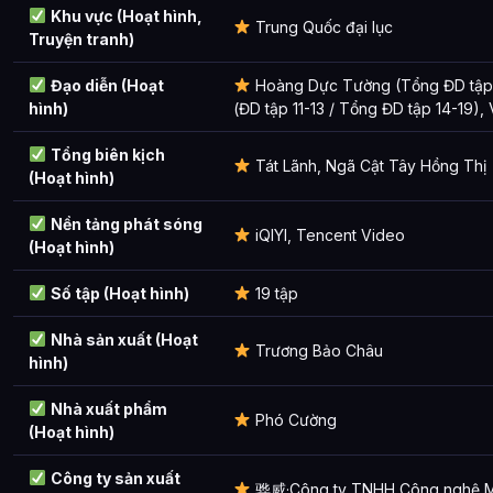
Khu vực (Hoạt hình,
Trung Quốc đại lục
Truyện tranh)
Đạo diễn (Hoạt
Hoàng Dực Tường (Tổng ĐD tập 1-
hình)
(ĐD tập 11-13 / Tổng ĐD tập 14-19),
Tổng biên kịch
Tát Lãnh, Ngã Cật Tây Hồng Thị
(Hoạt hình)
Nền tảng phát sóng
iQIYI, Tencent Video
(Hoạt hình)
Số tập (Hoạt hình)
19 tập
Nhà sản xuất (Hoạt
Trương Bảo Châu
hình)
Nhà xuất phẩm
Phó Cường
(Hoạt hình)
Công ty sản xuất
骅威·Công ty TNHH Công nghệ M