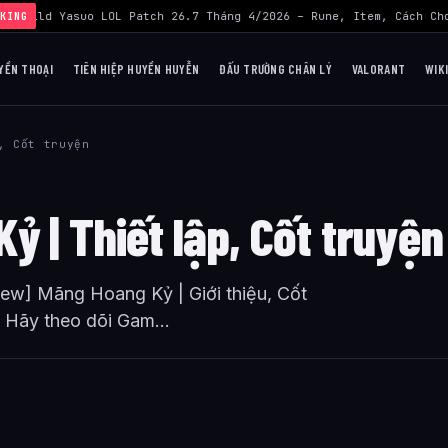
›
Build Yasuo LOL Patch 26.7 Tháng 4/2026 – Rune, Item, Cách Chơ
KING
YỀN THOẠI
TIÊN HIỆP HUYỀN HUYỄN
ĐẤU TRƯỜNG CHÂN LÝ
VALORANT
WIK
, Cốt truyện
 | Thiết lập, Cốt truyện
view] Mãng Hoang Kỷ | Giới thiệu, Cốt
. Hãy theo dõi Gam...