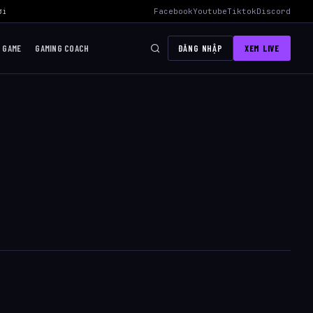
i Mid Hiệu Quả Nhất
›
AWC 2026 Liên Quân Mobile – Lịch Thi Đấu, Đ
Facebook
Youtube
Tiktok
Discord
I GAME
GAMING COACH
ĐĂNG NHẬP
XEM LIVE