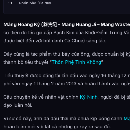
Pháp bảo Địa giai
Pháp bảo Thiên giai
Mãng Hoang Kỷ (莽荒纪 – Mang Huang Ji – Mang Wastel
Pháp bảo Tiên giai
cổ điển do tác giả cấp Bạch Kim của Khởi Điểm Trung V
Pháp bảo Thuần dương
được biết đến với bút danh Cà Chua) sáng tác.
Pháp bảo Tiên giai
Đây cũng là tác phẩm thứ bảy của ông, được chuẩn bị k
Hỗn Độn kỳ vật
thành bộ tiểu thuyết “
Thôn Phệ Tinh Không
”.
Con rối (Khôi lỗi)
Tiểu thuyết được đăng tải lần đầu vào ngày 16 tháng 12 
Đạo phù
phí vào ngày 1 tháng 2 năm 2013 và hoàn thành vào ngà
Đan dược
Câu chuyện kể về nhân vật chính
Kỷ Ninh
, người đã bị 
Bảo vật tự nhiên
đạo luân hồi.
Bảo vật
Vì sự cố này, anh đã đầu thai mà chưa kịp uống canh
Mạ
Thần thông và Pháp môn
hoàn toàn mới với tất cả những gì xảy ra sau đó.