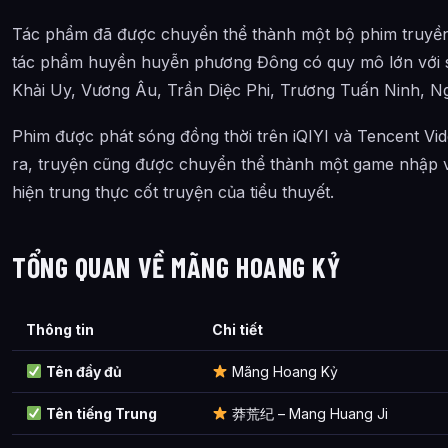
Pháp môn
Tác phẩm đã được chuyển thể thành một bộ phim truyền
Pháp môn Thần ma luyện thể
tác phẩm huyền huyễn phương Đông có quy mô lớn với s
Khải Uy, Vương Âu, Trần Diệc Phi, Trương Tuấn Ninh, N
Pháp môn Luyện khí
Pháp môn Quan tưởng
Phim được phát sóng đồng thời trên iQIYI và Tencent Vid
ra, truyện cũng được chuyển thể thành một game nhập va
Tiên Ma Bí Thuật
hiện trung thực cốt truyện của tiểu thuyết.
Tiên ma bí thuật & Thần thông
Thần thông Hộ thể
TỔNG QUAN VỀ MÃNG HOANG KỶ
Thần thông Phân thân
Kiếm thuật
Thông tin
Chi tiết
Thần niệm bí thuật
Tên đầy đủ
Mãng Hoang Kỷ
Pháp môn Tâm lực
Tên tiếng Trung
莽荒纪 – Mang Huang Ji
Trận pháp