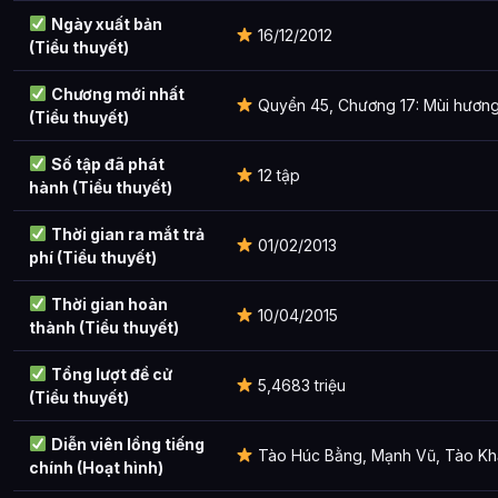
Ngày xuất bản
16/12/2012
Mãng Hoang Kỷ là ai?
(Tiểu thuyết)
Cảnh giới tu luyện của Mãng Hoang Kỷ như thế nào?
Chương mới nhất
Quyển 45, Chương 17: Mùi hương 
(Tiểu thuyết)
Mãng Hoang Kỷ xuất hiện trong tác phẩm nào?
Số tập đã phát
Các mối quan hệ quan trọng của Mãng Hoang Kỷ là gì?
12 tập
hành (Tiểu thuyết)
Thông tin về Mãng Hoang Kỷ được tổng hợp từ đâu?
Thời gian ra mắt trả
01/02/2013
phí (Tiểu thuyết)
Thời gian hoàn
10/04/2015
thành (Tiểu thuyết)
Tổng lượt đề cử
5,4683 triệu
(Tiểu thuyết)
Diễn viên lồng tiếng
Tào Húc Bằng, Mạnh Vũ, Tào Kh
chính (Hoạt hình)