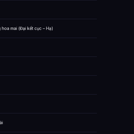
hoa mai (Đại kết cục – Hạ)
ải