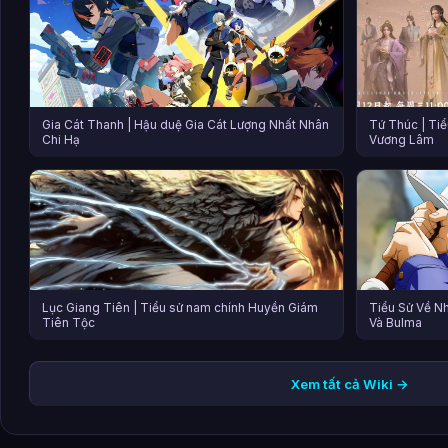
Gia Cát Thanh | Hậu duệ Gia Cát Lượng Nhất Nhân
Tứ Thúc | Ti
Chi Hạ
Vương Lâm
Lục Giang Tiên | Tiểu sử nam chính Huyền Giám
Tiểu Sử Về N
Tiên Tộc
Và Bulma
Xem tất cả Wiki →