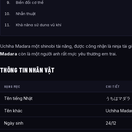
Biến đổi cơ thể
Nhẫn thuật
Khả năng sử dụng vũ khí
Biến đổi tự nhiên
Uchiha Madara một shinobi tài năng, được công nhận là ninja tài g
Bài Viết Liên Quan
Madara
còn là một người anh rất mực yêu thương em trai.
Câu Hỏi Thường Gặp
THÔNG TIN NHÂN VẬT
Tìm Hiểu Nhân Vật Uchiha Madara shinobi Tài Giỏi Nhất Lịch Sử
Tính cách của Tìm Hiểu Nhân Vật Uchiha Madara shinobi Tài G
HẠNG MỤC
CHI TIẾT
Sức mạnh và khả năng của Tìm Hiểu Nhân Vật Uchiha Madara sh
Tên tiếng Nhật
うちはマダラ
Thông tin về Tìm Hiểu Nhân Vật Uchiha Madara shinobi Tài Giỏ
Tên khác
Uchiha Mada
Bài viết liên quan
Ngày sinh
24/12