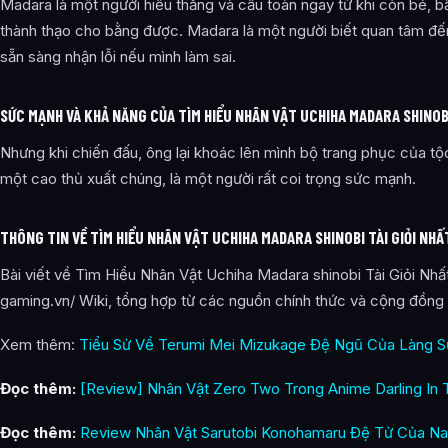
Madara là một người hiếu thắng và cầu toàn ngay từ khi còn bé, b
thành thạo cho bằng được. Madara là một người biết quan tâm đế
sẵn sàng nhận lỗi nếu mình làm sai.
SỨC MẠNH VÀ KHẢ NĂNG CỦA TÌM HIỂU NHÂN VẬT UCHIHA MADARA SHINOBI
Nhưng khi chiến đấu, ông lại khoác lên mình bộ trang phục của tộ
một cao thủ xuất chúng, là một người rất coi trọng sức mạnh.
THÔNG TIN VỀ TÌM HIỂU NHÂN VẬT UCHIHA MADARA SHINOBI TÀI GIỎI NH
Bài viết về Tìm Hiểu Nhân Vật Uchiha Madara shinobi Tài Giỏi Nhấ
gaming.vn/ Wiki, tổng hợp từ các nguồn chính thức và cộng đồng 
Xem thêm:
Tiểu Sử Về Terumi Mei Mizukage Đệ Ngũ Của Làng 
Đọc thêm:
[Review] Nhân Vật Zero Two Trong Anime Darling In 
Đọc thêm:
Review Nhân Vật Sarutobi Konohamaru Đệ Tử Của Na