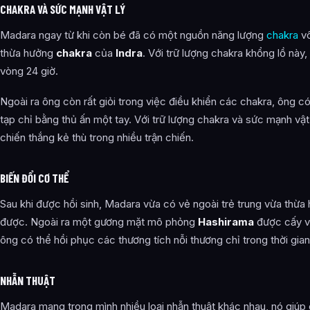
CHAKRA VÀ SỨC MẠNH VẬT LÝ
Madara ngay từ khi còn bé đã có một nguồn năng lượng
chakra
vô
thừa hưởng
chakra
của
Indra
. Với trữ lượng chakra khổng lồ này,
vòng 24 giờ.
Ngoài ra ông còn rất giỏi trong việc điều khiển các chakra, ông c
tạp chỉ bằng thủ ấn một tay. Với trữ lượng chakra và sức mạnh vật
chiến thắng kẻ thù trong nhiều trận chiến.
BIẾN ĐỔI CƠ THỂ
Sau khi được hồi sinh, Madara vừa có vẻ ngoài trẻ trung vừa thừ
được. Ngoài ra một gương mặt mô phỏng
Hashirama
được cấy và
ông có thể hồi phục các thương tích nỗi thương chỉ trong thời gia
NHẪN THUẬT
Madara mang trong mình nhiều loại nhẫn thuật khác nhau, nó giúp 