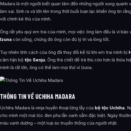
Madara là một người biết quan tâm đến những người xung quanh và
làm sai. Sinh ra và lớn lên trong thời buổi loạn lạc khiến ông tin rằn
với chính kẻ thù của mình.
Ông rất yêu quý em trai của mình, mọi việc ông làm đều là vì bảo
Izuna
còn sống, chừng đó ông còn đủ lý trí và lòng tốt.
Tuy nhiên tính cách của ông đã thay đổi kể từ khi em trai mình bị
căm hận bộ
tộc Senju
. Ông thà chết để trả thù còn hơn là thỏa h
mình là rất lớn, ông có thể làm mọi thứ vì Izuna.
THÔNG TIN VỀ UCHIHA MADARA
Uchiha Madara là ninja huyền thoại lừng lẫy của
bộ tộc Uchiha
. N
cho mình một mái tóc đen pha lẫn xanh sẫm đặc biệt. Ngày thườ
màu xanh dương – một loại áo truyền thống của người nhật.