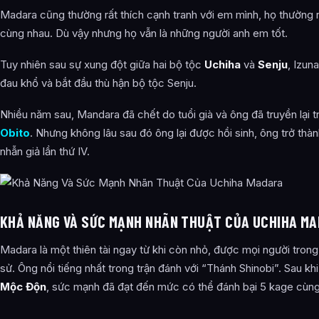
Madara cũng thường rất thích cạnh tranh với em mình, họ thường 
cùng nhau. Dù vậy nhưng họ vẫn là những người anh em tốt.
Tuy nhiên sau sự xung đột giữa hai bộ tộc
Uchiha
và
Senju
, Izun
đau khổ và bắt đầu thù hận bộ tộc Senju.
Nhiều năm sau, Mandara đã chết do tuổi già và ông đã truyền lại 
Obito
. Nhưng không lâu sau đó ông lại được hồi sinh, ông trở thà
nhẫn giả lần thứ IV.
KHẢ NĂNG VÀ SỨC MẠNH NHÃN THUẬT CỦA UCHIHA M
Madara là một thiên tài ngay từ khi còn nhỏ, được mọi người trong là
sử. Ông nổi tiếng nhất trong trận đánh với “Thánh Shinobi”. Sau kh
Mộc Độn
, sức mạnh đã đạt đến mức có thể đánh bại 5 kage cùng