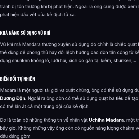
tránh bị tổn thương khi bị phát hiện. Ngoài ra ông cũng được xem 
phát hiện dấu vết của kẻ địch từ xa.
KHẢ NĂNG SỬ DỤNG VŨ KHÍ
Vũ khí mà Mandara thường xuyên sử dụng đó chính là chiếc quạt b
thể dùng để phòng thủ hay đổi lệch hướng các đòn tấn công từ k
dụng shuriken khổng lồ, lưỡi hái, xích có gắn tạ, kiếm, shuriken,…
BIẾN ĐỔI TỰ NHIÊN
Madara là một người tài giỏi và xuất chúng, ông có thể sử dụng đ
Dương Độn
. Ngoài ra ông còn có thể sử dụng quạt ba tiêu để tạo
có thể lấn át cả một trung đội của kẻ địch.
Đó là toàn bộ những thông tin về nhân vật
Uchiha Madara
. một t
bấy giờ. Không những vậy ông còn có nguồn năng lượng chakra vô
đấu đáng gờm.