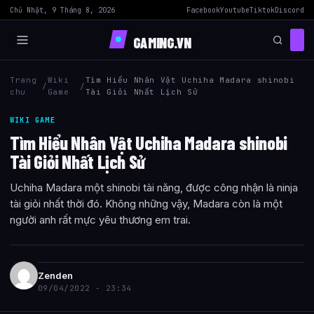
Chủ Nhật, 9 Tháng 8, 2026
Facebook
Youtube
Tiktok
Discord
GAMING.VN
Trang
Wiki
Tìm Hiểu Nhân Vật Uchiha Madara shinobi
/
/
chu
Game
Tài Giỏi Nhất Lịch Sử
WIKI GAME
Tìm Hiểu Nhân Vật Uchiha Madara shinobi
Tài Giỏi Nhất Lịch Sử
Uchiha Madara một shinobi tài năng, được công nhận là ninja
tài giỏi nhất thời đó. Không những vậy, Madara còn là một
người anh rất mực yêu thương em trai.
Zenden
09/04/2022 - 23:34