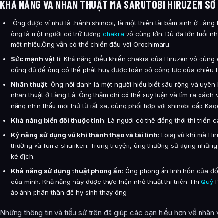
KHẢ NĂNG VÀ NHÃN THUẬT MÀ SARUTOBI HIRUZEN SỞ
Ông được ví như là thánh shinobi, là một thiên tài bẩm sinh ở Làng l
ông là một người có trữ lượng
chakra
vô cùng lớn. Dù đã lớn tuổi 
một nhiều.Ông vẫn có thể chiến đấu với Orochimaru.
Sức mạnh vật lí
: Khả năng điều khiển chakra của Hiruzen vô cùng
cũng đủ để ông có thể phát huy được toàn bộ công lực của chiêu t
Nhãn thuật
: Ông nổi danh là một người hiểu biết sâu rộng và uyên 
nhãn thuật ở Làng Lá. Ông thậm chí có thể suy luận và tìm ra cách 
năng nhìn thấu mọi thứ từ rất xa, cùng phối hợp với shinobi cấp Ka
Khả năng biến đổi thuộc tính
: Là người có thể đồng thời thi triển 
Kỹ năng sử dụng vũ khí thành thạo và tài tình
: Loiaj vũ khí mà Hi
thường và fuma shuriken. Trong truyện, ông thường sử dụng những vũ
kẻ địch.
Khả năng sử dụng thuật phong ấn
: Ông phong ấn linh hồn của đố
của mình. Khả năng này được thực hiện nhờ thuật thi triển Thi
Quỷ
P
ảo ảnh phân thân để hy sinh thay ông.
Những thông tin và tiểu sử trên đã giúp các bạn hiểu hơn về nhân