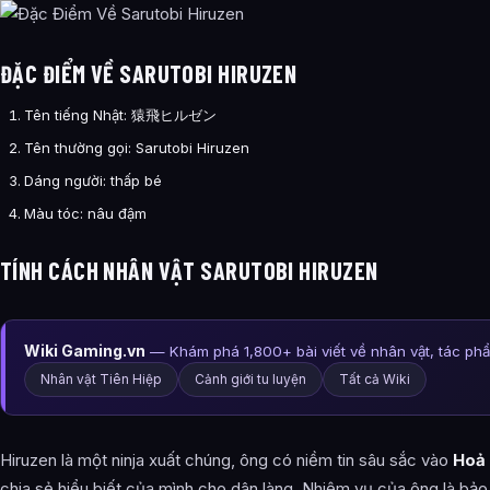
ĐẶC ĐIỂM VỀ SARUTOBI HIRUZEN
Tên tiếng Nhật: 猿飛ヒルゼン
Tên thường gọi: Sarutobi Hiruzen
Dáng người: thấp bé
Màu tóc: nâu đậm
TÍNH CÁCH NHÂN VẬT SARUTOBI HIRUZEN
Wiki Gaming.vn
— Khám phá 1,800+ bài viết về nhân vật, tác ph
Nhân vật Tiên Hiệp
Cảnh giới tu luyện
Tất cả Wiki
Hiruzen là một ninja xuất chúng, ông có niềm tin sâu sắc vào
Hoả 
chia sẻ hiểu biết của mình cho dân làng. Nhiệm vụ của ông là bảo