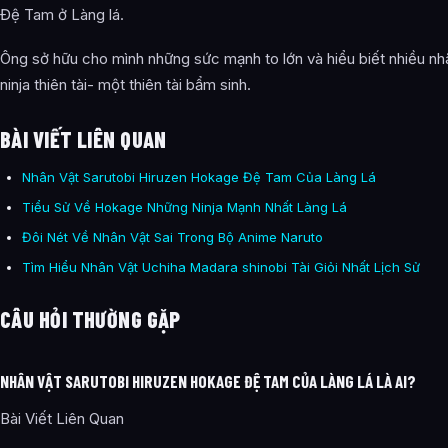
Đệ Tam ở Làng lá.
Ông sở hữu cho mình những sức mạnh to lớn và hiểu biết nhiều n
ninja thiên tài- một thiên tài bẩm sinh.
BÀI VIẾT LIÊN QUAN
Nhân Vật Sarutobi Hiruzen Hokage Đệ Tam Của Làng Lá
Tiểu Sử Về Hokage Những Ninja Mạnh Nhất Làng Lá
Đôi Nét Về Nhân Vật Sai Trong Bộ Anime Naruto
Tìm Hiểu Nhân Vật Uchiha Madara shinobi Tài Giỏi Nhất Lịch Sử
CÂU HỎI THƯỜNG GẶP
NHÂN VẬT SARUTOBI HIRUZEN HOKAGE ĐỆ TAM CỦA LÀNG LÁ LÀ AI?
Bài Viết Liên Quan