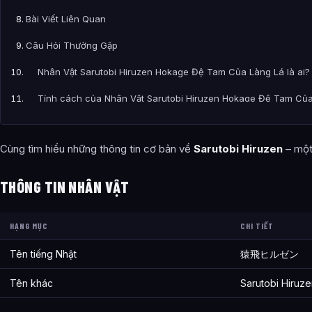
Bài Viết Liên Quan
Câu Hỏi Thường Gặp
Nhân Vật Sarutobi Hiruzen Hokage Đệ Tam Của Làng Lá là ai?
Tính cách của Nhân Vật Sarutobi Hiruzen Hokage Đệ Tam Của
Sức mạnh và khả năng của Nhân Vật Sarutobi Hiruzen Hokage
Cùng tìm hiểu những thông tin cơ bản về
Sarutobi Hiruzen
– mộ
Thông tin về Nhân Vật Sarutobi Hiruzen Hokage Đệ Tam Của L
Bài viết liên quan
THÔNG TIN NHÂN VẬT
HẠNG MỤC
CHI TIẾT
Tên tiếng Nhật
猿飛ヒルゼン
Tên khác
Sarutobi Hiruz