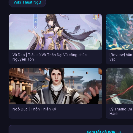
Wiki Thuật Ngữ
Vũ Dao | Tiểu sử Võ Thần Đại Vũ công chúa
[Review] Vân 
Nguyên Tôn
vật
Ngô Dục | Thôn Thiên Ký
Lý Trường Ca |
Hành
Xem tất cả Wiki →