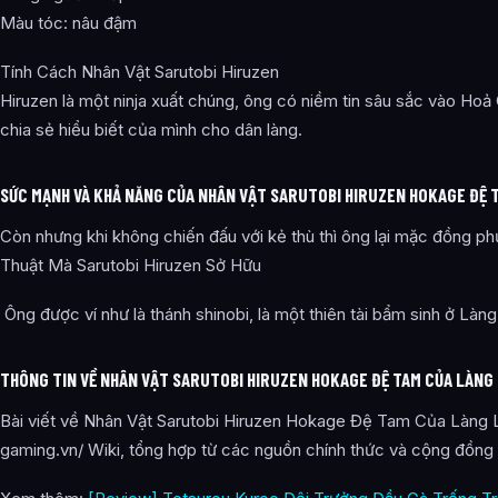
Màu tóc: nâu đậm
Tính Cách Nhân Vật Sarutobi Hiruzen
Hiruzen là một ninja xuất chúng, ông có niềm tin sâu sắc vào Hoả 
chia sẻ hiểu biết của mình cho dân làng.
SỨC MẠNH VÀ KHẢ NĂNG CỦA NHÂN VẬT SARUTOBI HIRUZEN HOKAGE ĐỆ 
Còn nhưng khi không chiến đấu với kẻ thù thì ông lại mặc đồng 
Thuật Mà Sarutobi Hiruzen Sở Hữu
Ông được ví như là thánh shinobi, là một thiên tài bẩm sinh ở Làng 
THÔNG TIN VỀ NHÂN VẬT SARUTOBI HIRUZEN HOKAGE ĐỆ TAM CỦA LÀNG
Bài viết về Nhân Vật Sarutobi Hiruzen Hokage Đệ Tam Của Làng L
gaming.vn/ Wiki, tổng hợp từ các nguồn chính thức và cộng đồng 