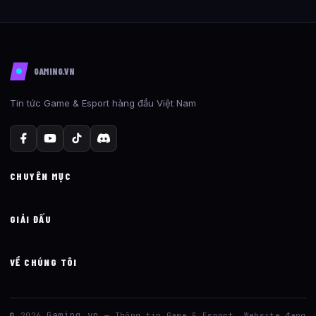
GAMING.VN
Tin tức Game & Esport hàng đầu Việt Nam
CHUYÊN MỤC
GIẢI ĐẤU
VỀ CHÚNG TÔI
Gaming.vn
© 2026
— Thông tin Game & Esport. Website đang