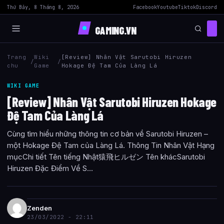
Thứ Bảy, 8 Tháng 8, 2026
Facebook
Youtube
Tiktok
Discord
GAMING.VN
Trang
Wiki
[Review] Nhân Vật Sarutobi Hiruzen
/
/
chu
Game
Hokage Đệ Tam Của Làng Lá
WIKI GAME
[Review] Nhân Vật Sarutobi Hiruzen Hokage
Đệ Tam Của Làng Lá
Cùng tìm hiểu những thông tin cơ bản về Sarutobi Hiruzen –
một Hokage Đệ Tam của Làng Lá. Thông Tin Nhân Vật Hạng
mụcChi tiết Tên tiếng Nhật猿飛ヒルゼン Tên khácSarutobi
Hiruzen Đặc Điểm Về S...
Zenden
23/03/2022 - 22:11