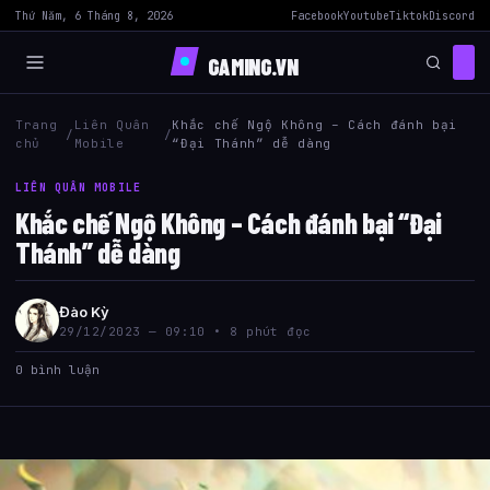
Thứ Năm, 6 Tháng 8, 2026
Facebook
Youtube
Tiktok
Discord
GAMING.VN
Trang
Liên Quân
Khắc chế Ngộ Không – Cách đánh bại
/
/
chủ
Mobile
“Đại Thánh” dễ dàng
LIÊN QUÂN MOBILE
Khắc chế Ngộ Không – Cách đánh bại “Đại
Thánh” dễ dàng
Đào Kỳ
29/12/2023 — 09:10 • 8 phút đọc
0 bình luận