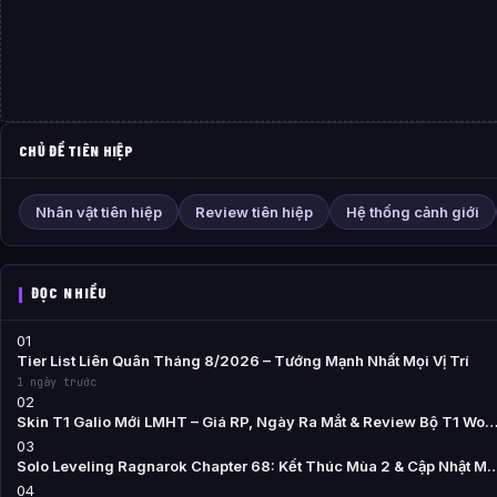
CHỦ ĐỀ TIÊN HIỆP
Nhân vật tiên hiệp
Review tiên hiệp
Hệ thống cảnh giới
ĐỌC NHIỀU
01
Tier List Liên Quân Tháng 8/2026 – Tướng Mạnh Nhất Mọi Vị Trí
1 ngày trước
02
Skin T1 Galio Mới LMHT – Giá RP, Ngày Ra Mắt & Review Bộ T1 Wo
03
Solo Leveling Ragnarok Chapter 68: Kết Thúc Mùa 2 & Cập Nhật M
04