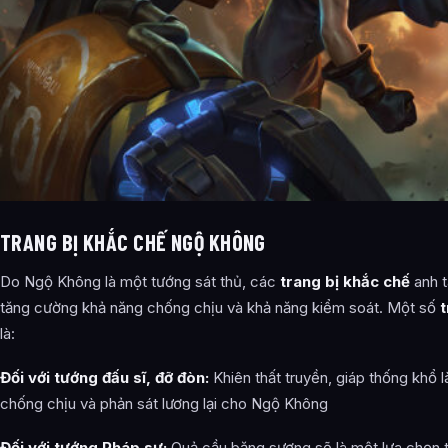
TRANG BỊ KHẮC CHẾ NGỘ KHÔNG
Do Ngộ Không là một tướng sát thủ, các
trang bị khắc chế
anh t
tăng cường khả năng chống chịu và khả năng kiểm soát. Một số
là:
Đối với tướng đấu sĩ, đỡ đòn:
Khiên thất truyền, giáp thống khổ l
chống chịu và phản sát lương lại cho Ngộ Không
Đối với tướng Pháp sư:
Quả cầu băng sương sẽ là một lựa chọn th