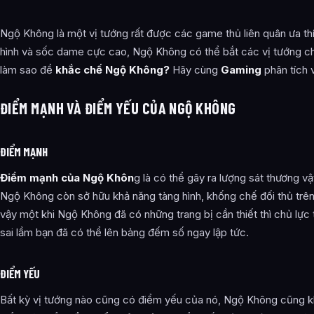
Ngộ Không là một vị tướng rất được các game thủ liên quân ưa thíc
hình và sốc dame cực cao, Ngộ Không có thể bắt các vị tướng ch
làm sao để
khắc chế Ngộ Không?
Hãy cùng
Gaming
phân tích v
ĐIỂM MẠNH VÀ ĐIỂM YẾU CỦA NGỘ KHÔNG
ĐIỂM MẠNH
Điểm mạnh của Ngộ Khôn
g là có thể gây ra lượng sát thương vậ
Ngộ Không còn sở hữu khả năng tàng hình, khống chế đối thủ trên 
vậy một khi Ngộ Không đã có những trang bị cần thiết thì chủ lực
sai lầm bạn đã có thể lên bảng đếm số ngay lập tức.
ĐIỂM YẾU
Bất kỳ vị tướng nào cũng có điểm yếu của nó, Ngộ Không cũng kh