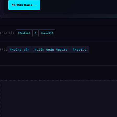
Mở Wiki Game →
CHIA SẺ:
FACEBOOK
X
TELEGRAM
#Hướng dẫn
#Liên Quân Mobile
#Mobile
TAGS