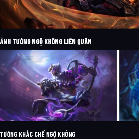
ẢNH TƯỚNG NGỘ KHÔNG LIÊN QUÂN
TƯỚNG KHẮC CHẾ NGỘ KHÔNG