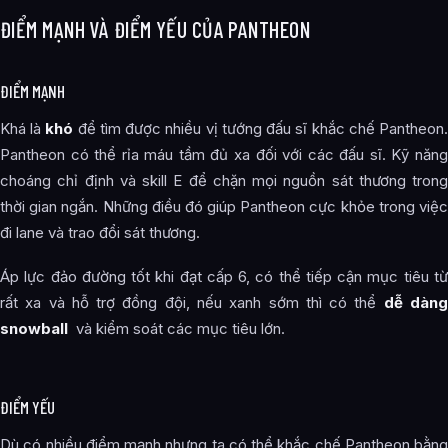
ĐIỂM MẠNH VÀ ĐIỂM YẾU CỦA PANTHEON
ĐIỂM MẠNH
Khá là
khó
để tìm được nhiều vị tướng đấu sĩ khắc chế Pantheon
Pantheon có thể rỉa máu tầm đủ xa đối với các đấu sĩ. Kỹ năng
choáng chỉ định và skill E để chặn mọi nguồn sát thương trong
thời gian ngắn. Những điều đó giúp Pantheon cực khỏe trong việc
đi lane và trao đổi sát thương.
Áp lực đảo đường tốt khi đạt cấp 6, có thể tiếp cận mục tiêu từ
rất xa và hỗ trợ đồng đội, nếu xanh sớm thì có thể
dễ dàn
snowball
và kiểm soát các mục tiêu lớn.
ĐIỂM YẾU
Dù có nhiều điểm mạnh nhưng ta có thể khắc chế Pantheon bằng