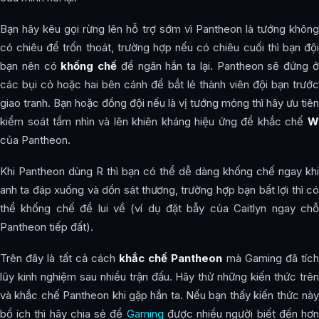
Bạn hãy kêu gọi rừng lên hỗ trợ sớm vì Pantheon là tướng không
có chiêu để trốn thoát, trường hợp nếu có chiêu cuối thì bạn đội
bạn nên có
khống chế
để ngăn hắn ta lại. Pantheon sẽ đứng 
các bụi cỏ hoặc hai bên cánh để bắt lẻ thành viên đội bạn trước
giao tranh. Bạn hoặc đồng đội nếu là vị tướng mỏng thì hãy ưu tiên
kiểm soát tầm nhìn và lên khiên kháng hiệu ứng để khắc chế
W
của Pantheon.
Khi Pantheon dùng R thì bạn có thể dễ dàng khống chế ngay khi
anh ta đáp xuống và dồn sát thương, trường hợp bạn bất lợi thì có
thể khống chế để lui về (ví dụ đặt bẫy của Caitlyn ngay chỗ
Pantheon tiếp đất).
Trên đây là tất cả cách
khắc chế Pantheon
mà Gaming đã tíc
lũy kinh nghiệm sau nhiều trận đấu. Hãy thử những kiến thức trên
và khắc chế Pantheon khi gặp hắn ta. Nếu bạn thấy kiến thức này
bổ ích thì hãy chia sẻ để
Gaming
được nhiều người biết đến hơ