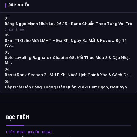
ĐỌC NHIỀU
01
Bảng Ngọc Mạnh Nhất LoL 26.15 – Rune Chuẩn Theo Từng Vai Trò
3 giờ trước
02
Skin T1 Galio Mới LMHT – Giá RP, Ngày Ra Mắt & Review Bộ T1
Wo…
03
Solo Leveling Ragnarok Chapter 68: Kết Thúc Mùa 2 & Cập Nhật
M…
04
Reset Rank Season 3 LMHT Khi Nào? Lịch Chính Xác & Cách Ch…
05
Cập Nhật Cân Bằng Tướng Liên Quân 23/7: Buff Bijan, Nerf Aya
ĐỌC THÊM
LIÊN MINH HUYỀN THOẠI