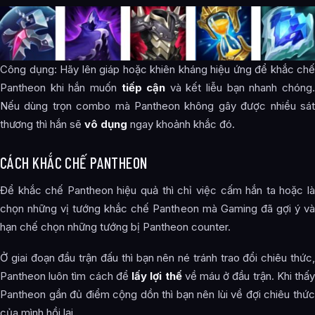
Công dụng: Hãy lên giáp hoặc khiên kháng hiệu ứng để khắc chế
Pantheon khi hắn muốn
tiếp cận
và kết liễu bạn nhanh chóng
Nếu dùng trọn combo mà Pantheon không gây được nhiều sát
thương thì hắn sẽ
vô dụng
ngay khoảnh khắc đó.
CÁCH KHẮC CHẾ PANTHEON
Để khắc chế Pantheon hiệu quả thì chỉ việc cấm hắn ta hoặc là
chọn những vị tướng khắc chế Pantheon mà Gaming đã gợi ý và
hạn chế chọn những tướng bị Pantheon counter.
Ở giai đoạn đầu trận đấu thì bạn nên né tránh trao đổi chiêu thức,
Pantheon luôn tìm cách để
lấy lợi thế
về máu ở đầu trận. Khi thấ
Pantheon gần đủ điểm cộng dồn thì bạn nên lùi về đợi chiêu thức
của mình hồi lại.