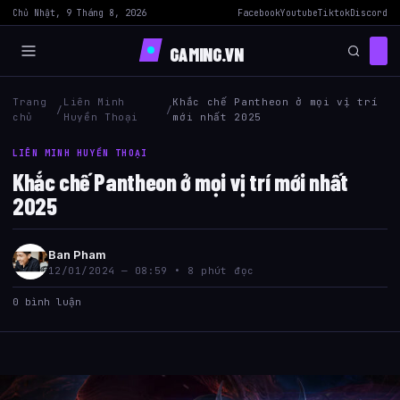
Chủ Nhật, 9 Tháng 8, 2026
Facebook
Youtube
Tiktok
Discord
GAMING.VN
Trang
Liên Minh
Khắc chế Pantheon ở mọi vị trí
/
/
chủ
Huyền Thoại
mới nhất 2025
LIÊN MINH HUYỀN THOẠI
Khắc chế Pantheon ở mọi vị trí mới nhất
2025
Ban Pham
12/01/2024 — 08:59 • 8 phút đọc
0 bình luận