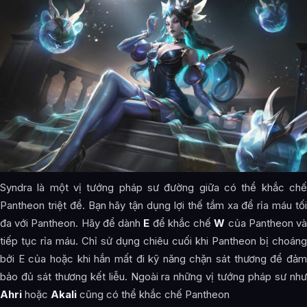
Syndra là một vị tướng pháp sư đường giữa có thể khắc chế
Pantheon triệt để. Bạn hãy tận dụng lợi thế tầm xa để rỉa máu tối
đa với Pantheon. Hãy để dành
E
để khắc chế
W
của Pantheon v
tiếp tục rỉa máu. Chỉ sử dụng chiêu cuối khi Pantheon bị choáng
bởi E của hoặc khi hắn mất đi kỹ năng chặn sát thương để đảm
bảo đủ sát thương kết liễu. Ngoài ra những vị tướng pháp sư như
Ahri
hoặc
Akali
cũng có thể khắc chế Pantheon