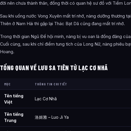
đời nên chưa thành thân, đồng thời có quan hệ sư đồ với Tiềm Lo
Sau khi uống nước Vong Xuyên mất trí nhớ, nàng dưỡng thương tại
Thiên ở Nam Hải thì gặp lại Thác Bạt Dã cũng đang mất trí nhớ.
Trong thời gian Ngũ Đế hội minh, nàng bị vu oan là đồng đảng củ
Cuối cùng, sau khi chỉ điểm tung tích của Long Nữ, nàng phiêu bạ
Hoang.
TỔNG QUAN VỀ LƯU SA TIÊN TỬ LẠC CƠ NHÃ
MỤC
THÔNG TIN CHI TIẾT
Tên tiếng
Lạc Cơ Nhã
Việt
Tên tiếng
洛姬雅 – Luo Ji Ya
Trung