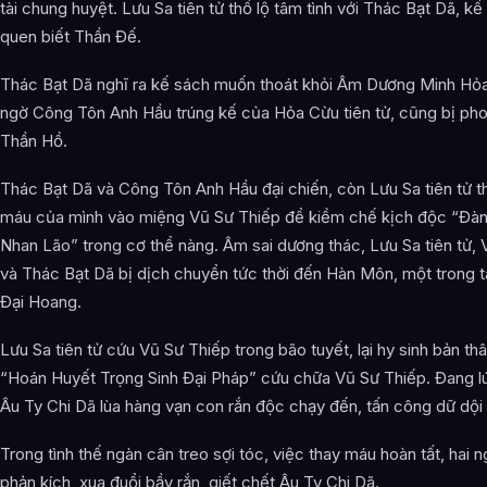
tài chung huyệt. Lưu Sa tiên tử thổ lộ tâm tình với Thác Bạt Dã, kể 
quen biết Thần Đế.
Thác Bạt Dã nghĩ ra kế sách muốn thoát khỏi Âm Dương Minh Hỏ
ngờ Công Tôn Anh Hầu trúng kế của Hỏa Cừu tiên tử, cũng bị ph
Thần Hồ.
Thác Bạt Dã và Công Tôn Anh Hầu đại chiến, còn Lưu Sa tiên tử th
máu của mình vào miệng Vũ Sư Thiếp để kiềm chế kịch độc “Đà
Nhan Lão” trong cơ thể nàng. Âm sai dương thác, Lưu Sa tiên tử,
và Thác Bạt Dã bị dịch chuyển tức thời đến Hàn Môn, một trong
Đại Hoang.
Lưu Sa tiên tử cứu Vũ Sư Thiếp trong bão tuyết, lại hy sinh bản th
“Hoán Huyết Trọng Sinh Đại Pháp” cứu chữa Vũ Sư Thiếp. Đang lú
Âu Ty Chi Dã lùa hàng vạn con rắn độc chạy đến, tấn công dữ dội 
Trong tình thế ngàn cân treo sợi tóc, việc thay máu hoàn tất, hai ng
phản kích, xua đuổi bầy rắn, giết chết Âu Ty Chi Dã.