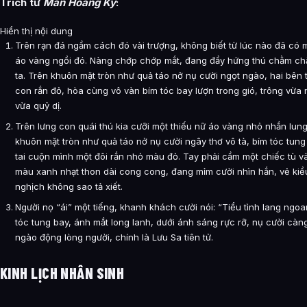
Trích từ
Man Hoang Ký
:
Hiển thị nội dung
Trên rạn đá ngầm cách đó vài trượng, không biết từ lúc nào đã có m
áo vàng ngồi đó. Nàng chớp chớp mắt, đang đầy hứng thú chằm c
ta. Trên khuôn mặt tròn như quả táo nở nụ cười ngọt ngào, hai bên t
con rắn đỏ, hòa cùng vô vàn bím tóc bay lượn trong gió, trông vừa n
vừa quỷ dị.
Trên lưng con quái thú kia cưỡi một thiếu nữ áo vàng nhỏ nhắn lung 
khuôn mặt tròn như quả táo nở nụ cười ngây thơ vô tà, bím tóc tung 
tai cuộn mình một đôi rắn nhỏ màu đỏ. Tay phải cầm một chiếc tù v
màu xanh nhạt thon dài cong cong, đang mỉm cười nhìn hắn, vẻ kiều
nghịch không sao tả xiết.
Người nọ “ái” một tiếng, khanh khách cười nói: “Tiểu tình lang ngoan
tóc tung bay, ánh mắt long lanh, dưới ánh sáng rực rỡ, nụ cười càn
ngào động lòng người, chính là Lưu Sa tiên tử.
KINH LỊCH NHÂN SINH