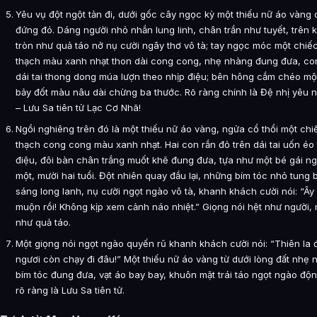
Yêu vụ đột ngột tản đi, dưới gốc cây ngọc kỳ một thiếu nữ áo vàng
đứng đó. Dáng người nhỏ nhắn lung linh, chân trần như tuyết, trên 
tròn như quả táo nở nụ cười ngây thơ vô tà; tay ngọc móc một chiế
thạch màu xanh nhạt thon dài cong cong, nhẹ nhàng đung đưa, con
dái tai thong dong múa lượn theo nhịp điệu; bên hông cắm chéo một
bảy đốt màu nâu dài chừng ba thước. Rõ ràng chính là Đệ nhị yêu 
– Lưu Sa tiên tử Lạc Cơ Nhã!
Ngồi nghiêng trên đó là một thiếu nữ áo vàng, ngửa cổ thổi một chi
thạch cong cong màu xanh nhạt. Hai con rắn đỏ trên dái tai uốn éo
điệu, đôi bàn chân trắng muốt khẽ đung đưa, tựa như một bé gái n
một, mười hai tuổi. Đột nhiên quay đầu lại, những bím tóc nhỏ tung 
sáng long lanh, nụ cười ngọt ngào vô tà, khanh khách cười nói: “Ây
muộn rồi! Không kịp xem cảnh náo nhiệt.” Giọng nói hệt như người,
như quả táo.
Một giọng nói ngọt ngào quyến rũ khanh khách cười nói: “Thiên la 
ngươi còn chạy đi đâu!” Một thiếu nữ áo vàng từ dưới lòng đất nhẹ 
bím tóc đung đưa, vạt áo bay bay, khuôn mặt trái táo ngọt ngào độn
rõ ràng là Lưu Sa tiên tử.