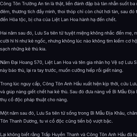
Công Tôn Trường An tin là thật, liền đánh đập bà tàn nhẫn suốt ba
đêm, thương tích đầy mình, thoi thóp chỉ còn chút hơi tàn, sau đó t
đến Hỏa tộc, bị cha của Liệt Lan Hoa hành hạ đến chết.
Hai năm sau đó, Lưu Sa tiên tử tuyệt miệng không nhắc đến mẹ, 
cười hì hì như kẻ ngốc, nhưng không lúc nào không tìm kiếm cơ hộ
sạch những kẻ thù kia.
Năm Đại Hoang 570, Liệt Lan Hoa và tên gia nhân họ Vệ sợ Lưu Sa
này báo thù, lại ra tay trước, muốn cưỡng hiếp rồi giết nàng.
Trong lúc nguy cấp, Công Tôn Anh Hầu xuất hiện kịp thời, cứu Lưu 
và giúp nàng giết chết hai kẻ thù. Sau đó đưa nàng về Bì Mẫu Địa 
thụ cổ độc pháp thuật cho nàng.
Một năm sau đó, Lưu Sa tiên tử sống trong Bì Mẫu Địa Khâu, ch
Tôn Thanh Dương, tu vi cổ độc cũng tiến bộ vượt bậc.
Lại không biết rằng Trấp Huyền Thanh và Công Tôn Anh Hầu đã h