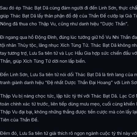
Sau đó ép Thác Bạt Dã cùng đám người đi đến Linh Sơn, thực chấ
giúp Thác Bạt Dã lấy thân phận đồ đệ của Thần Đế cướp lại Giả 
Nông đã thua cho Thập Vu, cũng như danh hiệu “Dược Thần”.
Đi ngang qua hồ Động Đình, đúng lúc tướng giữ hồ Vu Nhi Thần đa
tội nhân Thủy tộc, lăng nhục Xích Tùng Tử. Thác Bạt Dã không nh
tay tương trợ, Lưu Sa tiên tử và Lục Hầu Gia hợp sức chiến đấu vớ
Thần, giúp Xích Tùng Tử dời non lấp biển.
Đến Linh Sơn, Lưu Sa tiên tử nói dối Thác Bạt Dã là tình lang của
tranh giành danh hiệu “Đệ nhất Dược Thần Đại Hoang” với Linh S
Thập Vu bị nàng chọc tức, lập tức tỷ thí với Thác Bạt Dã. Lạc Cơ 
toán chính xác từ trước, liên tiếp dùng mưu mẹo, cuối cùng khiến 
Thập Vu đại bại, không những thắng được tiền cược mà còn lấy lạ
Tiên của Thần Đế.
Đêm đó, Lưu Sa tiên tử giải thích rõ ngọn ngành cuộc tỷ thí này v