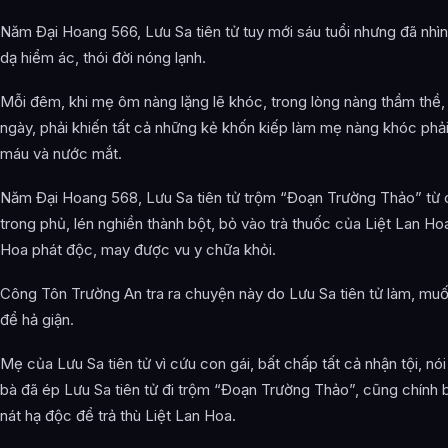
Năm Đại Hoang 566, Lưu Sa tiên tử tuy mới sáu tuổi nhưng đã nhìn
dạ hiểm ác, thói đời nóng lạnh.
Mỗi đêm, khi mẹ ôm nàng lặng lẽ khóc, trong lòng nàng thầm thề,
ngày, phải khiến tất cả những kẻ khốn kiếp làm mẹ nàng khóc phả
máu và nước mắt.
Năm Đại Hoang 568, Lưu Sa tiên tử trộm “Đoạn Trường Thảo” từ 
trong phủ, lén nghiền thành bột, bỏ vào trà thuốc của Liệt Lan Hoa
Hoa phát độc, may được vu y chữa khỏi.
Công Tôn Trường An tra ra chuyện này do Lưu Sa tiên tử làm, muố
để hả giận.
Mẹ của Lưu Sa tiên tử vì cứu con gái, bất chấp tất cả nhận tội, nói
bà đã ép Lưu Sa tiên tử đi trộm “Đoạn Trường Thảo”, cũng chính 
nát hạ độc để trả thù Liệt Lan Hoa.