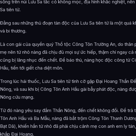
sống trên núi Lưu Sa tấc cỏ không mọc, địa hình khắc nghiệt, nên 
Sa tiên tử.
Đằng sau những thủ đoạn tàn độc của Lưu Sa tiên tử là một quá k
và bi thương.
Là con gái của quyền quý Thổ tộc Công Tôn Trường An, do thân 
mẹ nên từ nhỏ nàng đã chịu đủ mọi sự ức hiếp, thậm chí ngay cả
cũng bị lăng nhục đến chết. Để báo thù, nàng học độc công từ 
Hầu, tiến tới giết cha diệt môn.
Trong lúc hái thuốc, Lưu Sa tiên tử tình cờ gặp Đại Hoang Thần Đ
Nông, và sau khi bị Công Tôn Anh Hầu gài bẫy phát độc, nàng đư
Nông cứu mạng.
Từ đó nàng yêu say đắm Thần Nông, đến chết không đổi. Để trả 
Tôn Anh Hầu và Ba Mẫu, nàng đã bắt trộm Công Tôn Thanh Dươn
Bạt Dã), khiến hắn từ nhỏ đã phải chịu cảnh mẹ con anh em ly tán,
khắp Đại Hoang.