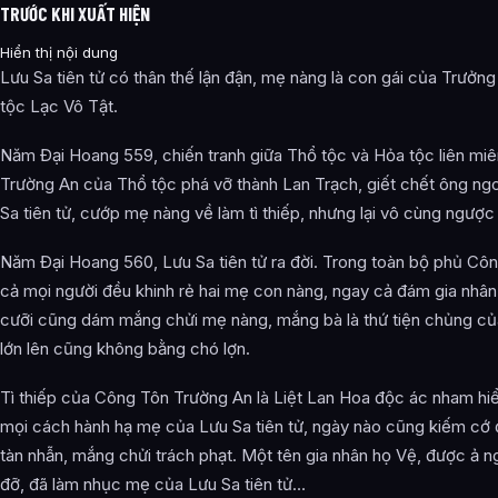
TRƯỚC KHI XUẤT HIỆN
Hiển thị nội dung
Lưu Sa tiên tử có thân thế lận đận, mẹ nàng là con gái của Trưởng
tộc Lạc Vô Tật.
Năm Đại Hoang 559, chiến tranh giữa Thổ tộc và Hỏa tộc liên mi
Trường An của Thổ tộc phá vỡ thành Lan Trạch, giết chết ông ng
Sa tiên tử, cướp mẹ nàng về làm tì thiếp, nhưng lại vô cùng ngược 
Năm Đại Hoang 560, Lưu Sa tiên tử ra đời. Trong toàn bộ phủ Côn
cả mọi người đều khinh rẻ hai mẹ con nàng, ngay cả đám gia nhân 
cưỡi cũng dám mắng chửi mẹ nàng, mắng bà là thứ tiện chủng củ
lớn lên cũng không bằng chó lợn.
Tì thiếp của Công Tôn Trường An là Liệt Lan Hoa độc ác nham hiể
mọi cách hành hạ mẹ của Lưu Sa tiên tử, ngày nào cũng kiếm cớ
tàn nhẫn, mắng chửi trách phạt. Một tên gia nhân họ Vệ, được ả 
đỡ, đã làm nhục mẹ của Lưu Sa tiên tử…