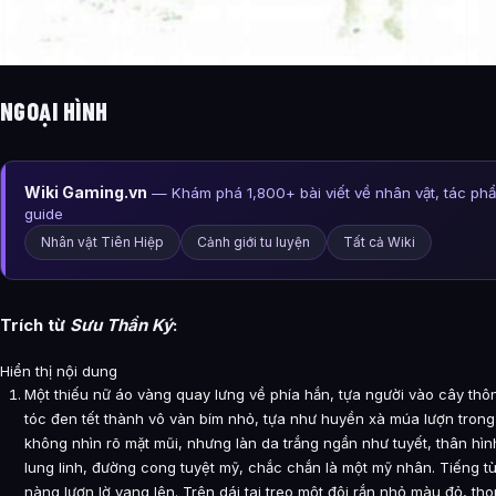
NGOẠI HÌNH
Wiki Gaming.vn
— Khám phá 1,800+ bài viết về nhân vật, tác ph
guide
Nhân vật Tiên Hiệp
Cảnh giới tu luyện
Tất cả Wiki
Trích từ
Sưu Thần Ký
:
Hiển thị nội dung
Một thiếu nữ áo vàng quay lưng về phía hắn, tựa người vào cây thô
tóc đen tết thành vô vàn bím nhỏ, tựa như huyền xà múa lượn trong
không nhìn rõ mặt mũi, nhưng làn da trắng ngần như tuyết, thân hì
lung linh, đường cong tuyệt mỹ, chắc chắn là một mỹ nhân. Tiếng tù
nàng lượn lờ vang lên. Trên dái tai treo một đôi rắn nhỏ màu đỏ, th