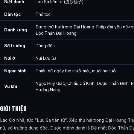
Biệt danh
Lưu Sa tiên tử (流沙仙子)
Dân tộc
Thổ tộc
Đứng thứ hai trong Đại Hoang Thập đại yêu nữ<b
Danh xưng
Độc Thần Đại Hoang
Sở trường
Dùng độc
Nơi ở
Núi Lưu Sa
Ngoại hình
Thiếu nữ ngây thơ mười một, mười hai tuổi
Ngọc Hủy Giác, Chiếu Cổ Kính, Dược Thần Đỉnh, 
Vũ khí
Hương Nang
GIỚI THIỆU
Lạc Cơ Nhã, tức “Lưu Sa tiên tử”. Xếp thứ hai trong Đại Hoang Th
nữ, sở trường dùng độc. Được mệnh danh là Đệ nhất Độc Thần Đ