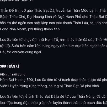
Thần Đế tình cờ gặp Thác Bạt Dã, truyền lại Thần Mộc Lệnh, Thầ
Bách Thảo Chú, Đại Hoang Kinh và Ngũ Hành Phổ cho Thác Bạt D
hắn có thể ngăn cản một kiếp nạn của thành Thận Lâu, sau đó hó
Long Nha Nham, phi thăng thành tiên.
Lưu Sa tiên tử chạy đến núi Nam Tế, nhìn thấy thân đá của Thần 
tột độ. Suốt bốn năm liền, nàng ngày đêm túc trực bên cạnh thân
Đế, trò chuyện cùng ngài.
SƯU THẦN KÝ
Hiển thị nội dung
Năm Đại Hoang 590, Lưu Sa tiên tử vì tranh đoạt thảo dược đã ph
Viễn Huyền trong rừng thông, nhưng bị Thác Bạt Dã phá bĩnh.
Lưu Sa tiên tử nể tình Thác Bạt Dã là đệ tử của Thần Nông, đã dù
loại độc trùng độc thảo giúp hắn luyện thành thân thể bách độc b