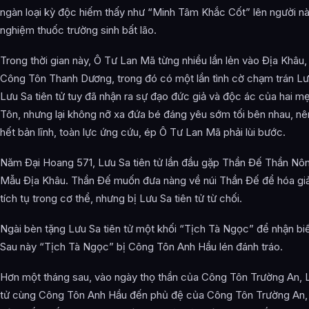
ngàn loại kỳ độc hiếm thấy như “Minh Tâm Khắc Cốt” lên người nà
nghiệm thuốc trường sinh bất lão.
Trong thời gian này, Ô Tư Lan Mã từng nhiều lần lẻn vào Địa Khâu
Công Tôn Thanh Dương, trong đó có một lần tình cờ chạm trán Lưu
Lưu Sa tiên tử tuy đã nhận ra sự đạo đức giả và độc ác của hai 
Tôn, nhưng lại không nỡ xa đứa bé đáng yêu sớm tối bên nhau, n
hết bản lĩnh, toàn lực ứng cứu, ép Ô Tư Lan Mã phải lùi bước.
Năm Đại Hoang 571, Lưu Sa tiên tử lần đầu gặp Thần Đế Thần Nông 
Mẫu Địa Khâu. Thần Đế muốn đưa nàng về núi Thần Đế để hóa giả
tích tụ trong cơ thể, nhưng bị Lưu Sa tiên tử từ chối.
Ngài bèn tặng Lưu Sa tiên tử một khối “Tịch Tà Ngọc” để nhận bi
Sau này “Tịch Tà Ngọc” bị Công Tôn Anh Hầu lén đánh tráo.
Hơn một tháng sau, vào ngày thọ thần của Công Tôn Trường An, L
tử cùng Công Tôn Anh Hầu đến phủ đệ của Công Tôn Trường An,