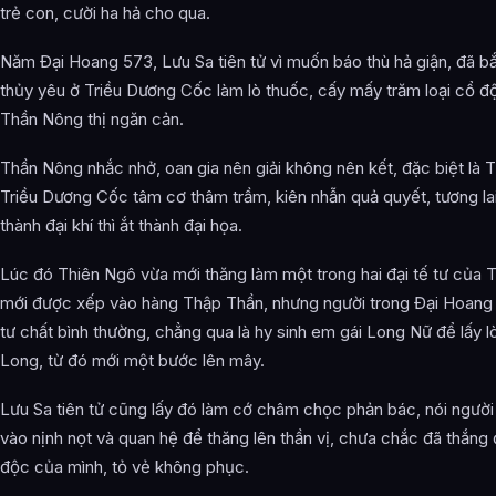
trẻ con, cười ha hả cho qua.
Năm Đại Hoang 573, Lưu Sa tiên tử vì muốn báo thù hả giận, đã b
thủy yêu ở Triều Dương Cốc làm lò thuốc, cấy mấy trăm loại cổ đ
Thần Nông thị ngăn cản.
Thần Nông nhắc nhở, oan gia nên giải không nên kết, đặc biệt là 
Triều Dương Cốc tâm cơ thâm trầm, kiên nhẫn quả quyết, tương la
thành đại khí thì ắt thành đại họa.
Lúc đó Thiên Ngô vừa mới thăng làm một trong hai đại tế tư của Th
mới được xếp vào hàng Thập Thần, nhưng người trong Đại Hoang 
tư chất bình thường, chẳng qua là hy sinh em gái Long Nữ để lấy 
Long, từ đó mới một bước lên mây.
Lưu Sa tiên tử cũng lấy đó làm cớ châm chọc phản bác, nói người
vào nịnh nọt và quan hệ để thăng lên thần vị, chưa chắc đã thắng
độc của mình, tỏ vẻ không phục.