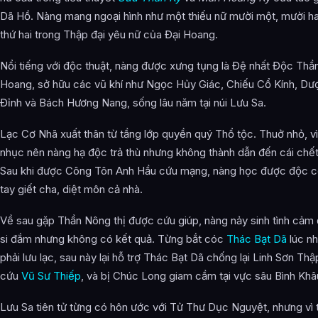
Dã Hồ. Nàng mang ngoại hình như một thiếu nữ mười một, mười hai
thứ hai trong Thập đại yêu nữ của Đại Hoang.
Nổi tiếng với độc thuật, nàng được xưng tụng là Đệ nhất Độc Thầ
Hoang, sở hữu các vũ khí như Ngọc Hủy Giác, Chiếu Cổ Kính, Dư
Đỉnh và Bách Hương Nang, sống lâu năm tại núi Lưu Sa.
Lạc Cơ Nhã xuất thân từ tầng lớp quyền quý Thổ tộc. Thuở nhỏ, vì
nhục nên nàng hạ độc trả thù nhưng không thành dẫn đến cái chế
Sau khi được Công Tôn Anh Hầu cứu mạng, nàng học được độc cô
tay giết cha, diệt môn cả nhà.
Về sau gặp Thần Nông thị được cứu giúp, nàng nảy sinh tình cảm
si đắm nhưng không có kết quả. Từng bắt cóc
Thác Bạt Dã
lúc nh
phải lưu lạc, sau này lại hỗ trợ Thác Bạt Dã chống lại Linh Sơn Thập
cứu
Vũ Sư Thiếp
, và bị Chúc Long giam cầm tại vực sâu Bình Khâ
Lưu Sa tiên tử từng có hôn ước với Tử Thư Dục Nguyệt, nhưng vì