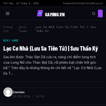
Thứ Hai, 10 Tháng 8, 2026
Facebook
Youtube
Tiktok
Discord
GAMING.VN
Trang
Wiki
Lạc Cơ Nhã (Lưu Sa Tiên Tử) | Sưu
/
/
chu
Game
Thần Ký
WIKI GAME
Lạc Cơ Nhã (Lưu Sa Tiên Tử) | Sưu Thần Ký
Sau khi được Thác Bạt Dã cứu ra, nàng chỉ điểm tung tích
của Long Nữ cho Thác Bạt Dã, rồi phiêu bạt chân trời góc
bể.” Trên đây là những thông tin chi tiết về “Lạc Cơ Nhã (Lưu
Sa T...
Zenden
31/03/2026 - 14:21