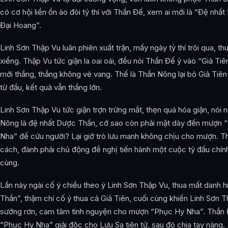
có cơ hội liền ồn ào đòi tỷ thí với Thần Đế, xem ai mới là “Đệ nhấ
Đại Hoang”.
Linh Sơn Thập Vu luân phiên xuất trận, mấy ngày tỷ thí trôi qua, thu
xiểng. Thập Vu tức giận la oai oái, đều nói Thần Đế ỷ vào “Giả Tiê
mới thắng, thắng không vẻ vang. Thế là Thần Nông lại bỏ Giả Tiên ra
từ đầu, kết quả vẫn thắng lớn.
Linh Sơn Thập Vu tức giận trợn trừng mắt, thẹn quá hóa giận, nói 
Nông là đệ nhất Dược Thần, cớ sao còn phải mặt dày đến mượn 
Nha” để cứu người? Lại giở trò lưu manh không chịu cho mượn. T
cách, đành phải chủ động đề nghị tiến hành một cuộc tỷ đấu chín
cùng.
Lần này ngài cố ý chiều theo ý Linh Sơn Thập Vu, thua mất danh 
Thần”, thậm chí cố ý thua cả Giả Tiên, cuối cùng khiến Linh Sơn 
sướng rơn, cam tâm tình nguyện cho mượn “Phục Hy Nha”. Thần
“Phục Hy Nha” giải độc cho Lưu Sa tiên tử, sau đó chia tay nàng.