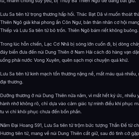
tử, nhanh chóng suy yếu, bị Thủy Bá Thiên Ngô dễ dàng bắt giữ.
Lưu Sa tiên tử trọng thương hấp hối. Thác Bạt Dã vì muốn thoát th
Thiên Ngô giải khai phong ấn Côn Ngư, bản thân nhân cơ hội man
Thiếp và Lưu Sa tiên tử bỏ trốn. Thiên Ngô bám riết không buông.
Trong lúc hỗn chiến, Lạc Cơ Nhã bị sóng lớn cuốn đi, bị dòng ch
đáy biển đưa đến núi Dung Thiên ở Nam Hải cách đó hàng vạn dặm
uống phải nước Vong Xuyên, quên sạch mọi chuyện quá khứ.
Lưu Sa tiên tử kinh mạch tổn thương nặng nề, mất máu quá nhiều,
đại thương.
Dưỡng thương ở núi Dung Thiên nửa năm, vì mất hết ký ức, nhiều 
hành nhớ không rõ, chỉ dựa vào cảm giác tự mình điều khí phục m
tu vi chỉ khôi phục chưa đến bốn phần.
Năm Đại Hoang 591, Lưu Sa tiên tử trộm bức tượng Thần Đế từ ch
Hương tiên tử, mang về núi Dung Thiên cất giữ, sau đó tình cờ gặ