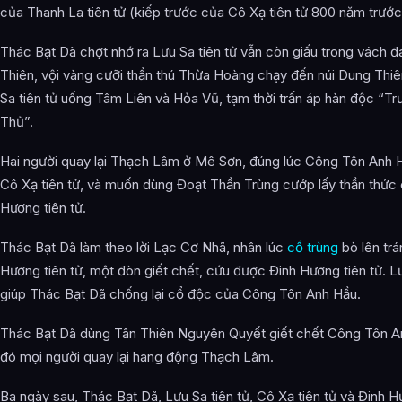
của Thanh La tiên tử (kiếp trước của Cô Xạ tiên tử 800 năm trước
Thác Bạt Dã chợt nhớ ra Lưu Sa tiên tử vẫn còn giấu trong vách đ
Thiên, vội vàng cưỡi thần thú Thừa Hoàng chạy đến núi Dung Thiê
Sa tiên tử uống Tâm Liên và Hỏa Vũ, tạm thời trấn áp hàn độc “T
Thủ”.
Hai người quay lại Thạch Lâm ở Mê Sơn, đúng lúc Công Tôn Anh H
Cô Xạ tiên tử, và muốn dùng Đoạt Thần Trùng cướp lấy thần thức
Hương tiên tử.
Thác Bạt Dã làm theo lời Lạc Cơ Nhã, nhân lúc
cổ trùng
bò lên trá
Hương tiên tử, một đòn giết chết, cứu được Đinh Hương tiên tử. Lư
giúp Thác Bạt Dã chống lại cổ độc của Công Tôn Anh Hầu.
Thác Bạt Dã dùng Tân Thiên Nguyên Quyết giết chết Công Tôn A
đó mọi người quay lại hang động Thạch Lâm.
Ba ngày sau, Thác Bạt Dã, Lưu Sa tiên tử, Cô Xạ tiên tử và Đinh H