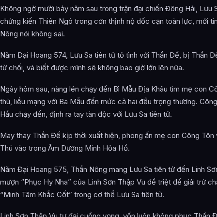
Không ngờ mười bảy năm sau trong trận đại chiến Đông Hải, Lưu S
chứng kiến Thiên Ngô trong cơn thịnh nộ dốc cạn toàn lực, mới tin
Nông nói không sai.
Năm Đại Hoang 574, Lưu Sa tiên tử tỏ tình với Thần Đế, bị Thần Đ
từ chối, và biết được mình sẽ không bao giờ lớn lên nữa.
Ngày hôm sau, nàng lén chạy đến Bì Mẫu Địa Khâu tìm mẹ con C
thù, liều mạng với Ba Mẫu đến mức cả hai đều trọng thương. Côn
Hầu chạy đến, định ra tay tàn độc với Lưu Sa tiên tử.
May thay Thần Đế kịp thời xuất hiện, phong ấn mẹ con Công Tôn
Thú vào trong Âm Dương Minh Hỏa Hồ.
Năm Đại Hoang 575, Thần Nông mang Lưu Sa tiên tử đến Linh Sơ
mượn “Phục Hy Nha” của Linh Sơn Thập Vu để triệt để giải trừ ch
“Minh Tâm Khắc Cốt” trong cơ thể Lưu Sa tiên tử.
Linh Sơn Thập Vu tự đại cuồng vọng, vốn luôn không phục Thần Đ