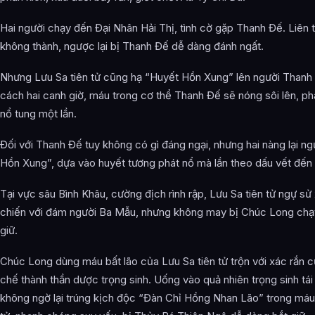
Hai người chạy đến Đại Nhân Hải Thị, tình cờ gặp Thanh Đế. Liên 
không thành, ngược lại bị Thanh Đế dễ dàng đánh ngất.
Nhưng Lưu Sa tiên tử cũng hạ “Huyết Hồn Xung” lên người Thanh
cách hai canh giờ, máu trong cơ thể Thanh Đế sẽ nóng sôi lên, ph
nổ tung một lần.
Đối với Thanh Đế tuy không có gì đáng ngại, nhưng hai nàng lại n
Hồn Xung”, dựa vào huyết tương phát nổ mà lần theo dấu vết đến 
Tại vực sâu Bình Khâu, cường địch rình rập, Lưu Sa tiên tử ngự sử 
chiến với đám người Ba Mẫu, nhưng không may bị Chúc Long chạ
giữ.
Chúc Long dùng máu bất lão của Lưu Sa tiên tử trộn với xác rắn 
chế thành thần dược trọng sinh. Uống vào quả nhiên trọng sinh tái
không ngờ lại trúng kịch độc “Đàn Chỉ Hồng Nhan Lão” trong máu