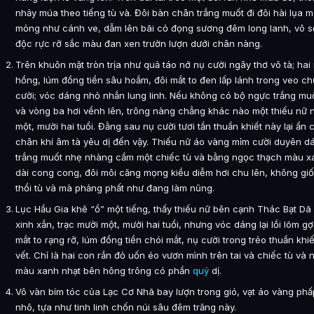
nhảy múa theo tiếng tù và. Đôi bàn chân trắng muốt đi đôi hài lụa 
mỏng như cánh ve, dẫm lên bãi cỏ đọng sương đêm long lanh, vô s
độc rực rỡ sắc màu đan xen trườn lượn dưới chân nàng.
Trên khuôn mặt tròn trịa như quả táo nở nụ cười ngây thơ vô tà; ha
hồng, lúm đồng tiền sâu hoắm, đôi mắt to đen lấp lánh trong veo c
cười; vóc dáng nhỏ nhắn lung linh. Nếu không có bộ ngực trắng mu
và vòng ba hơi vểnh lên, trông nàng chẳng khác nào một thiếu nữ 
một, mười hai tuổi. Đằng sau nụ cười tươi tắn thuần khiết này lại ẩn 
chân khí âm tà yêu dị đến vậy. Thiếu nữ áo vàng mỉm cười duyên d
trắng muốt nhẹ nhàng cầm một chiếc tù và bằng ngọc thạch màu x
dài cong cong, đôi môi căng mọng kiều diễm hơi chu lên, không g
thổi tù và mà phảng phất như đang làm nũng.
Lục Hầu Gia khẽ “ồ” một tiếng, thấy thiếu nữ bên cạnh Thác Bạt Dã
xinh xắn, trạc mười một, mười hai tuổi, nhưng vóc dáng lại lồi lõm gợ
mắt to rạng rỡ, lúm đồng tiền chói mắt, nụ cười trong trẻo thuần khiế
vết. Chỉ là hai con rắn đỏ uốn éo vươn mình trên tai và chiếc tù và
màu xanh nhạt bên hông trông có phần
quỷ
dị.
Vô vàn bím tóc của Lạc Cơ Nhã bay lượn trong gió, vạt áo vàng phấ
nhô, tựa như tinh linh chốn núi sâu đêm trăng này.