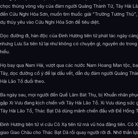
chọc thủng vòng vây của đám người Quảng Thành Tử, Tây Hải Lã
đến Cửu Nghi Hỏa Sơn, muốn tìm thuốc giải “Trường Tương Thủ”, 
dụ thủy yêu vào Cửu Nghi Hỏa Sơn để tiêu diệt.
Dọc đường đi, hàn độc của Đinh Hương tiên tử phát tác ngày càng
nhưng Lưu Sa tiên tử lại như không có chuyện gì, nguyên do trong
hiểu.
Họ bay qua Nam Hải, vượt qua các nước Nam Hoang Man tộc, b
Tây, dọc đường cố ý để lại dấu vết, dẫn dụ đám người Quảng Thà
Hải Lão Tổ đuổi theo.
Ba ngày sau, mọi người đến Quế Lâm Bát Thụ, bị Khuẩn nhân phục 
gặp Xi Vưu đang kịch chiến với Tây Hải Lão Tổ. Xi Vưu dùng sức g
Tây Hải Lão Tổ, Thác Bạt Dã dũng mãnh chiến đấu với Đế Hồng T
Đinh Hương tiên tử vì cứu Cô Xạ tiên tử mà vũ hóa đăng tiên. Cô X
giao Giao Châu cho Thác Bạt Dã rồi quay người rời đi. Nhờ thần l