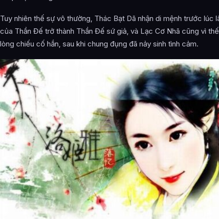
Tuy nhiên thế sự vô thường, Thác Bạt Dã nhận di mệnh trước lúc 
của Thần Đế trở thành Thần Đế sứ giả, và Lạc Cơ Nhã cũng vì th
lòng chiếu cố hắn, sau khi chung đụng đã nảy sinh tình cảm.