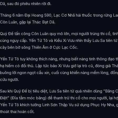
Dã, sau đó phiêu nhiên rời đi.
Tháng 6 năm Đại Hoang 590, Lạc Cơ Nhã hái thuốc trong rừng La
Côn Luân, gặp lại Thác Bạt Dã.
Quỷ Đế tấn công Côn Luân quy mô lớn, mọi người trúng thi cổ, tìn
cùng nguy cấp. Yến Tử Tô và Kiều Xi Vưu nhìn thấy Lưu Sa tiên tử
cây bên bờ sông Thiên Âm ở Cực Lạc Cốc.
Yến Tử Tô tuy không thích nàng, nhưng biết nàng tinh thông đạo th
hạ hiếm có đối thủ. Lập tức bảo Xi Vưu giở lại trò cũ, đóng giả Th
buông lời ngon ngọt cầu xin, cuối cùng khiến nàng mềm lòng, đồng
cứu người.
Sau khi Quỷ Đế bị tiêu diệt, Lưu Sa tiên tử quả nhiên dùng “Băng
Điệt” (Đỉa tằm móc băng) để thanh trừ thi cổ cho mọi người, lại hợ
Yến Tử Tô khích tướng Linh Sơn Thập Vu sử dụng Phục Hy Nha, g
thoát thai hoán cốt.