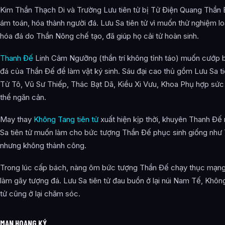
Kim Thần Thạch Di và Trường Lưu tiên tử bị Tử Điện Quang Thần 
ám toán, hóa thành người đá. Lưu Sa tiên tử vì muốn thử nghiệm loạ
hóa đá do Thần Nông chế tạo, đã giúp họ cải tử hoàn sinh.
Thanh Đế
Linh Cảm Ngưỡng (thần trí không tỉnh táo) muốn cướp 
đá của Thần Đế để làm vật ký sinh. Sáu đại cao thủ gồm Lưu Sa ti
Tử Tô, Vũ Sư Thiếp, Thác Bạt Dã, Kiều Xi Vưu, Khoa Phụ hợp sức
thể ngăn cản.
May thay
Không Tang tiên tử
xuất hiện kịp thời, khuyên Thanh Đế r
Sa tiên tử muốn làm cho bức tượng Thần Đế phục sinh giống như
nhưng không thành công.
Trong lúc cấp bách, nàng ôm bức tượng Thần Đế chạy thục mạng, 
làm gãy tượng đá. Lưu Sa tiên tử đau buồn ở lại núi Nam Tế, Khôn
tử cũng ở lại chăm sóc.
MAN HOANG KÝ