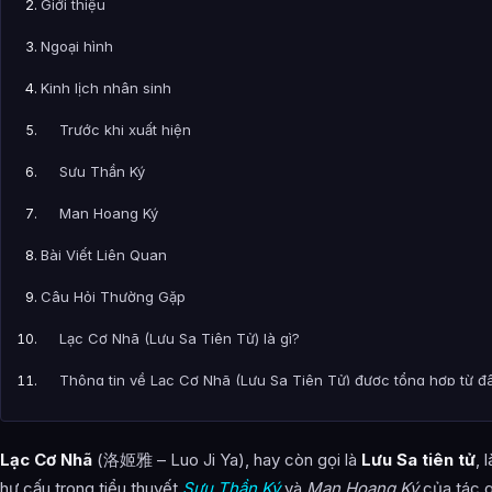
Giới thiệu
Ngoại hình
Kinh lịch nhân sinh
Trước khi xuất hiện
Sưu Thần Ký
Man Hoang Ký
Bài Viết Liên Quan
Câu Hỏi Thường Gặp
Lạc Cơ Nhã (Lưu Sa Tiên Tử) là gì?
Thông tin về Lạc Cơ Nhã (Lưu Sa Tiên Tử) được tổng hợp từ đ
Lạc Cơ Nhã
(洛姬雅 – Luo Ji Ya), hay còn gọi là
Lưu Sa tiên tử
, 
hư cấu trong tiểu thuyết
Sưu Thần Ký
và
Man Hoang Ký
của tác g