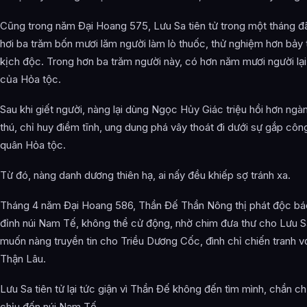
Cũng trong năm Đại Hoang 575, Lưu Sa tiên tử trong một tháng 
hơi ba trăm bốn mươi lăm người làm lò thuốc, thử nghiệm hơn bảy 
kịch độc. Trong hơn ba trăm người này, có hơn năm mươi người lại
của Hỏa tộc.
Sau khi giết người, nàng lại dùng Ngọc Hủy Giác triệu hồi hơn ng
thú, chỉ huy điềm tĩnh, ung dung phá vây thoát đi dưới sự gắp côn
quân Hỏa tộc.
Từ đó, nàng danh dương thiên hạ, ai nấy đều khiếp sợ tránh xa.
Tháng 4 năm Đại Hoang 586, Thần Đế Thần Nông thị phát độc bác
đỉnh núi Nam Tế, không thể cử động, nhờ chim đưa thư cho Lưu Sa
muốn nàng truyền tin cho Triều Dương Cốc, đình chỉ chiến tranh v
Thận Lâu.
Lưu Sa tiên tử lại tức giận vì Thần Đế không đến tìm mình, chần c
chịu đến núi Nam Tế.