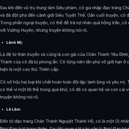
Sau khi đến vũ trụ trung tâm Siêu phàm, cô gia nhập đạo tràng C
và đã đột phá đến cảnh giới Siêu Tuyệt Thế. Gần cuối truyện, cô 
Trong phần ngoại truyện, có thể để trả nợ nhân quả hồng trần, cô
với Vương Huyên, nhưng truyện không nói rõ.
Lãnh Mị:
Là đệ tử thân truyền và cũng là con gái của Chân Thánh Yêu Đìn
Thánh của cô đã bị phong ấn. Cô từng năm lần phá vỡ giới hạn ở c
hiện là một cao thủ Thiên cấp.
Cô sở hữu hai loại khí chất hoàn toàn đối lập: lạnh lùng và yêu mị.
có thể vì một lời thề trong quá khứ, cô đã có quan hệ và con cái
truyện không nói rõ.
Lê Lâm:
Đến từ đạo tràng Chân Thánh Nguyệt Thánh Hồ, cô là một Dị nhân
Ngự Đạo bát trọng thiên. Sau khi quan sát các văn lý Ngự Đạo h