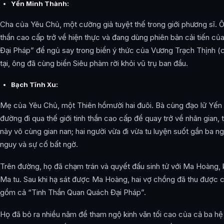
Yến Minh Thành:
Cha của Yêu Chủ, một cường giả tuyệt thế trong giới phương sĩ. Ôn
thần cao cấp trở về hiện thực và đang dùng phiên bản cải tiến c
Đại Pháp” để ngủ say trong biển ý thức của Vương Trạch Thịnh 
tại, ông đã cùng biển Siêu phàm rời khỏi vũ trụ ban đầu.
Bạch Tĩnh Xu:
Mẹ của Yêu Chủ, một Thiên hồmười hai đuôi. Bà cùng đạo lữ Yế
đường đi qua thế giới tinh thần cao cấp để quay trở về nhân gian, t
này vô cùng gian nan; hai người vừa đi vừa tu luyện suốt gần ba n
nguy và sự cố bất ngờ.
Trên đường, họ đã chạm trán và quyết đấu sinh tử với Ma Hoàng,
Ma tu. Sau khi hạ sát được Ma Hoàng, hai vợ chồng đã thu được c
gồm cả “Tinh Thần Quan Quách Đại Pháp”.
Họ đã bỏ ra nhiều năm để tham ngộ kinh văn tối cao của cả ba hệ