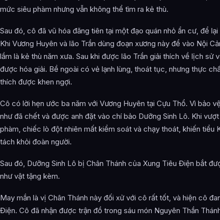
mức siêu phàm nhưng vẫn không thể tìm ra kẻ thù.
Sau đó, cô đã vũ hóa đăng tiên tại một đạo quán nhỏ ẩn cư, để lại
Khi Vương Huyên và lão Trần dùng đoạn xương này để vào Nội Cản
lầm là kẻ thù năm xưa. Sau khi được lão Trần giải thích về lịch sử v
được hóa giải. Bề ngoài có vẻ lạnh lùng, thoát tục, nhưng thực chấ
thích được khen ngợi.
Cô có lời hẹn ước ba năm với Vương Huyên tại Cựu Thổ. Vì bảo 
như đã chết và được anh đặt vào chí bảo Dưỡng Sinh Lô. Khi vượt
phàm, chiếc lò đột nhiên mất kiểm soát và chạy thoát, khiến tiểu K
tách khỏi đoàn người.
Sau đó, Dưỡng Sinh Lô bị Chân Thánh của Xung Tiêu Điện bắt đư
như vật tặng kèm.
May mắn là vị Chân Thánh này đối xử với cô rất tốt, và hiện cô đa
Điện. Cô đã nhận được trận đồ trong sáu món Nguyên Thần Thán