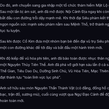
Do đó, anh chuyển sang gia nhập một tổ chức thám hiểm Mật Lộ đ
Sau một lần bị ám sát, anh đã mở được Nội Cảnh Địa ngay khi còn
bắt đầu con đường trỗi dậy mạnh mẽ. Khi thời đại Siêu phàm kết th
ngọn nguồn sức mạnh siêu phàm nằm sau Mệnh Thổ, trở thành ngư
tục tu luyện.
Sau khi được Cổ Kim đưa một nhóm bạn bè đến đại vũ trụ Siêu ph
một con đường khác để tới đây và bắt đầu một hành trình mới.
Khi độ kiếp để vũ hóa phi tiên, anh đã bảo toàn được nhục thân 
một Nguyên Thủy Tiên Thể. Anh đã phá vỡ giới hạn sáu lần ở cả sá
Thế Gian, Tiêu Dao Du, Dưỡng Sinh Chủ, Vũ Hóa Tiên, Mạc Thiê
đạt thành tựu “toàn lĩnh vực lục phá”.
Anh sở hữu sáu món Nguyên Thần Thánh Vật (cỏ đằng, đồng hồ cát
bạc, trận đồ, sương mù), cuối cùng vượt qua Ngự Đạo Cảnh để độ
hoàn toàn mới.