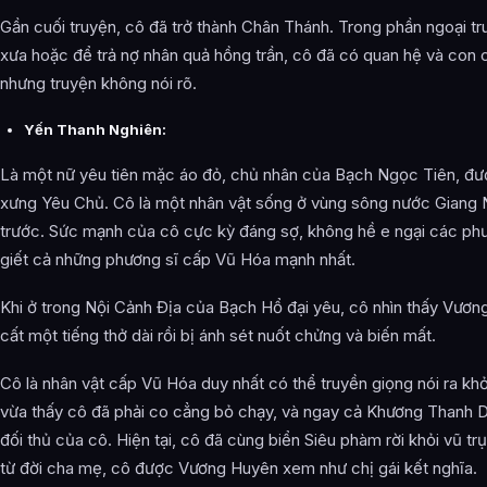
Gần cuối truyện, cô đã trở thành Chân Thánh. Trong phần ngoại tru
xưa hoặc để trả nợ nhân quả hồng trần, cô đã có quan hệ và con 
nhưng truyện không nói rõ.
Yến Thanh Nghiên:
Là một nữ yêu tiên mặc áo đỏ, chủ nhân của Bạch Ngọc Tiên, đượ
xưng Yêu Chủ. Cô là một nhân vật sống ở vùng sông nước Giang 
trước. Sức mạnh của cô cực kỳ đáng sợ, không hề e ngại các phư
giết cả những phương sĩ cấp Vũ Hóa mạnh nhất.
Khi ở trong Nội Cảnh Địa của Bạch Hổ đại yêu, cô nhìn thấy Vương
cất một tiếng thở dài rồi bị ánh sét nuốt chửng và biến mất.
Cô là nhân vật cấp Vũ Hóa duy nhất có thể truyền giọng nói ra kh
vừa thấy cô đã phải co cẳng bỏ chạy, và ngay cả Khương Thanh D
đối thủ của cô. Hiện tại, cô đã cùng biển Siêu phàm rời khỏi vũ t
từ đời cha mẹ, cô được Vương Huyên xem như chị gái kết nghĩa.