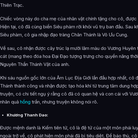
Thiên Trạc.
Chiếc vòng này do cha mẹ của nhân vật chính tặng cho cô, được ch
Hiện tại, cô đã cùng biển Siêu phàm rời khỏi vũ trụ ban đầu. Sau k
Siêu phàm, cô gia nhập đạo tràng Chân Thánh là Vô Ưu Cung.
Về sau, cô nhận được cây trúc lạ mười lăm màu do Vương Huyên 
cát (mang theo đóa hoa Đại Đạo tượng trưng cho quyền năng thờ
Nguyên Thần Thánh Vật của anh.
Khi sáu nguồn gốc lớn của Âm Lục Địa Giới lần đầu hợp nhất, cô 
Thánh thành công và nhận được tạo hóa khí từ trung tâm dung hợ
truyện, có chi tiết ngụ ý rằng cô đã có quan hệ và con cái với V
nhân quả
hồng
trần, nhưng truyện không nói rõ.
Khương Thanh Dao:
Được mệnh danh là Kiếm tiên tử, cô là đệ tử của một môn phái luy
ngoài trở về, cô phát hiện môn phái đã bị tiêu diệt. Để báo thù, c