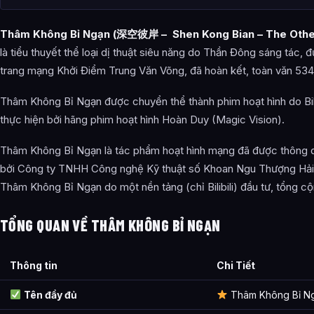
Mật Lộ (Những Con Đường Bí Mật)
Thâm Không Bỉ Ngạn (深空彼岸 – Shen Kong Bian – The Othe
Các Con Đường Siêu Phàm
là tiểu thuyết thể loại dị thuật siêu năng do Thần Đông sáng tác, 
Cảnh Giới Tu Hành
trang mạng Khởi Điểm Trung Văn Võng, đã hoàn kết, toàn văn 534.
Tu Luyện Giả Phàm Nhân
Thâm Không Bỉ Ngạn được chuyển thể thành phim hoạt hình do Bili
Người Siêu Phàm
thực hiện bởi hãng phim hoạt hình Hoàn Duy (Magic Vision).
Thế Lực
Thâm Không Bỉ Ngạn là tác phẩm hoạt hình mạng đã được thông 
bởi Công ty TNHH Công nghệ Kỹ thuật số Khoan Ngu Thượng Hải. 
Vũ Trụ Mẹ
Thâm Không Bỉ Ngạn do một nền tảng (chỉ Bilibili) đầu tư, tổng cộ
Vũ Trụ Trung Tâm Siêu Phàm
TỔNG QUAN VỀ THÂM KHÔNG BỈ NGẠN
Đạo Tràng Chân Thánh
Địa Ngục
Thông tin
Chi Tiết
Các Cội Nguồn Siêu Phàm
Tên đầy đủ
Thâm Không Bỉ N
Công Pháp