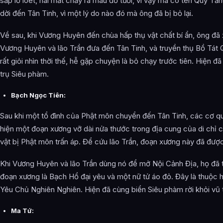
sắp lở loét, hai mắt chảy ra máu đỏ tươi, vì vậy mà có tên Quỷ Tă
dời đến Tân Tinh, vì một lý do nào đó mà ông đã bị bỏ lại.
Về sau, khi Vương Huyên đến chùa hấp thụ vật chất bí ẩn, ông đã 
Vương Huyên và lão Trần đưa đến Tân Tinh, và truyền thụ Bồ Tát
rất giỏi nhìn thời thế, hễ gặp chuyện là bỏ chạy trước tiên. Hiện 
trụ Siêu phàm.
Bạch Ngọc Tiên:
Sau khi một tổ đình của Phật môn chuyển đến Tân Tinh, các cơ q
hiện một đoạn xương vỡ dài nửa thước trong địa cung của di chỉ c
vật bị Phật môn trấn áp. Để cứu lão Trần, đoạn xương này đã đư
Khi Vương Huyên và lão Trần dùng nó để mở Nội Cảnh Địa, họ đã
đoạn xương là Bạch Hổ đại yêu và một nữ tử áo đỏ. Đây là thuộc h
Yêu Chủ Nghiên Nghiên. Hiện đã cùng biển Siêu phàm rời khỏi vũ 
Ma Tứ: