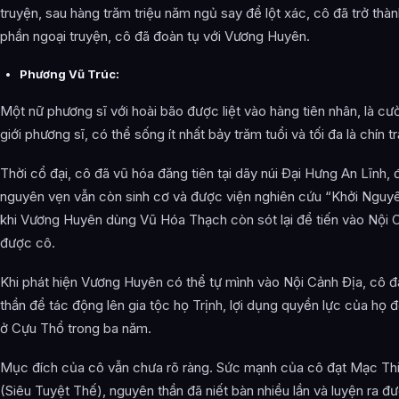
truyện, sau hàng trăm triệu năm ngủ say để lột xác, cô đã trở thà
phần ngoại truyện, cô đã đoàn tụ với Vương Huyên.
Phương Vũ Trúc:
Một nữ phương sĩ với hoài bão được liệt vào hàng tiên nhân, là cư
giới phương sĩ, có thể sống ít nhất bảy trăm tuổi và tối đa là chín t
Thời cổ đại, cô đã vũ hóa đăng tiên tại dãy núi Đại Hưng An Lĩnh, 
nguyên vẹn vẫn còn sinh cơ và được viện nghiên cứu “Khởi Nguyê
khi Vương Huyên dùng Vũ Hóa Thạch còn sót lại để tiến vào Nội 
được cô.
Khi phát hiện Vương Huyên có thể tự mình vào Nội Cảnh Địa, cô 
thần để tác động lên gia tộc họ Trịnh, lợi dụng quyền lực của họ
ở Cựu Thổ trong ba năm.
Mục đích của cô vẫn chưa rõ ràng. Sức mạnh của cô đạt Mạc Th
(Siêu Tuyệt Thế), nguyên thần đã niết bàn nhiều lần và luyện ra đ