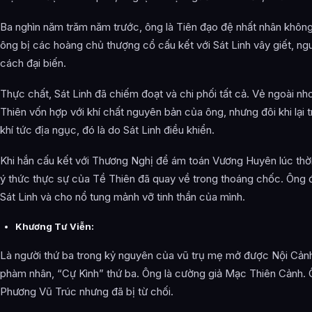
Ba nghìn năm trăm năm trước, ông là Tiên đạo đệ nhất nhân không 
ông bị các hoàng chủ thượng cổ cấu kết với Sát Linh vây giết, nguy
cách đại biến.
Thực chất, Sát Linh đã chiếm đoạt và chi phối tất cả. Vẻ ngoài nh
Thiên vốn hợp với khí chất nguyên bản của ông, nhưng đôi khi lại t
khí tức địa ngục, đó là do Sát Linh điều khiển.
Khi hắn cấu kết với Thương Nghị để ám toán Vương Huyên lúc thời
ý thức thực sự của Tề Thiên đã quay về trong thoáng chốc. Ông 
Sát Linh và cho nổ tung mảnh vỡ tinh thần của mình.
Khương Tư Viễn:
Là người thứ ba trong kỷ nguyên của vũ trụ mẹ mở được Nội Cảnh 
phàm nhân, “Cự Kình” thứ ba. Ông là cường giả Mạc Thiên Cảnh. 
Phương Vũ Trúc nhưng đã bị từ chối.