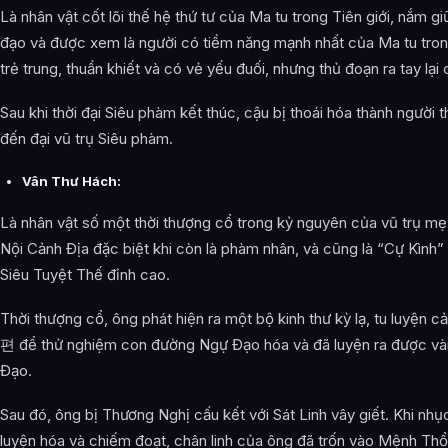
Là nhân vật cốt lõi thế hệ thứ tư của Ma tu trong Tiên giới, nắm g
đạo và được xem là người có tiềm năng mạnh nhất của Ma tu tron
trẻ trung, thuần khiết và có vẻ yếu đuối, nhưng thủ đoạn ra tay lại
Sau khi thời đại Siêu phàm kết thúc, cậu bị thoái hóa thành người
đến đại vũ trụ Siêu phàm.
Vân Thư Hách:
Là nhân vật số một thời thượng cổ trong kỷ nguyên của vũ trụ mẹ
Nội Cảnh Địa đặc biệt khi còn là phàm nhân, và cũng là “Cự Kình” 
Siêu Tuyệt Thế đỉnh cao.
Thời thượng cổ, ông phát hiện ra một bộ kinh thư kỳ lạ, tu luyệ
편 để thử nghiệm con đường Ngự Đạo hóa và đã luyện ra được vài
Đạo.
Sau đó, ông bị Thương Nghị cấu kết với Sát Linh vây giết. Khi nh
luyện hóa và chiếm đoạt, chân linh của ông đã trốn vào Mệnh Th