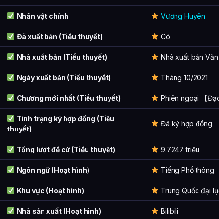
Hoạt Động Vinh Dự & Thành Tựu
Nhân vật chính
Vương Huyên
Ảnh về Thâm Không Bỉ Ngạn
Đã xuất bản (Tiểu thuyết)
Có
Bài Viết Liên Quan
Nhà xuất bản (Tiểu thuyết)
Nhà xuất bản Văn
Câu Hỏi Thường Gặp
Ngày xuất bản (Tiểu thuyết)
Tháng 10/2021
Thâm Không Bỉ Ngạn là ai?
Chương mới nhất (Tiểu thuyết)
Phiên ngoại 【Đạ
Cảnh giới tu luyện của Thâm Không Bỉ Ngạn như thế nào?
Tình trạng ký hợp đồng (Tiểu
Đã ký hợp đồng
Thâm Không Bỉ Ngạn xuất hiện trong tác phẩm nào?
thuyết)
Các mối quan hệ quan trọng của Thâm Không Bỉ Ngạn là gì?
Tổng lượt đề cử (Tiểu thuyết)
9.7247 triệu
Thông tin về Thâm Không Bỉ Ngạn được tổng hợp từ đâu?
Ngôn ngữ (Hoạt hình)
Tiếng Phổ thông
Khu vực (Hoạt hình)
Trung Quốc đại lụ
Nhà sản xuất (Hoạt hình)
Bilibili