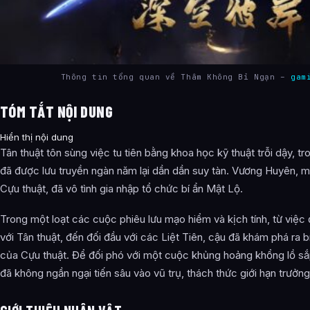
Thông tin tổng quan về Thâm Không Bỉ Ngạn –
gam
TÓM TẮT NỘI DUNG
Hiển thị nội dung
Tân thuật tôn sùng việc tu tiên bằng khoa học kỹ thuật trỗi dậy, tr
đã được lưu truyền ngàn năm lại dần dần suy tàn. Vương Huyên, một
Cựu thuật, đã vô tình gia nhập tổ chức bí ẩn Mật Lộ.
Trong một loạt các cuộc phiêu lưu mạo hiểm và kịch tính, từ việc 
với Tân thuật, đến đối đầu với các Liệt Tiên, cậu đã khám phá ra b
của Cựu thuật. Để đối phó với một cuộc khủng hoảng khổng lồ s
đã không ngần ngại tiến sâu vào vũ trụ, thách thức giới hạn trưởn