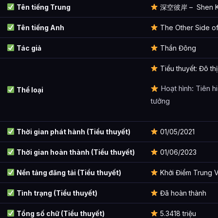
Tên tiếng Trung
深空彼岸 – Shen Ko
Thể Thuật
Tên tiếng Anh
The Other Side o
Bí Pháp
Tác giả
Thần Binh & Bảo Vật
Thần Đông
Thần Binh
Tiểu thuyết: Đô thị
Dị Bảo (Bảo Vật Đặc Dị)
Hoạt hình: Tiên h
Thể loại
tưởng
Tài Liệu Luyện Chế
Nguyên Thần Thánh Vật
Thời gian phát hành (Tiểu thuyết)
01/05/2021
Thiên Địa Kỳ Trân
Thời gian hoàn thành (Tiểu thuyết)
01/06/2023
Loại Linh Dược
Nền tảng đăng tải (Tiểu thuyết)
Khởi Điểm Trung V
Loại Dị Chất
Tình trạng (Tiểu thuyết)
Đã hoàn thành
Thành tựu tác phẩm đạt được
Tổng số chữ (Tiểu thuyết)
5.3418 triệu
Danh hiệu