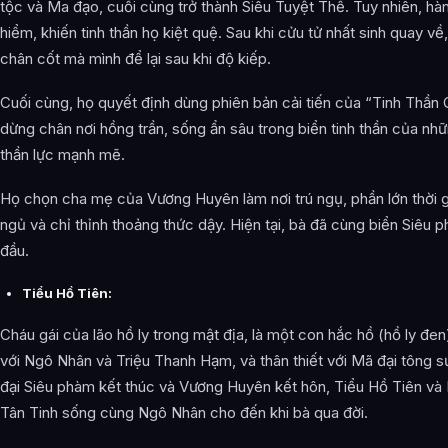
tộc và Ma đạo, cuối cùng trở thành Siêu Tuyệt Thế. Tuy nhiên, hàn
hiểm, khiến tinh thần họ kiệt quệ. Sau khi cửu tử nhất sinh quay về,
chân cốt mà mình để lại sau khi độ kiếp.
Cuối cùng, họ quyết định dùng phiên bản cải tiến của “Tinh Thầ
dừng chân nơi hồng trần, sống ẩn sâu trong biển tinh thần của nh
thần lực mạnh mẽ.
Họ chọn cha mẹ của Vương Huyên làm nơi trú ngụ, phần lớn thời 
ngủ và chỉ thỉnh thoảng thức dậy. Hiện tại, bà đã cùng biển Siêu p
đầu.
Tiểu Hồ Tiên:
Cháu gái của lão hồ ly trong mật địa, là một con hắc hồ (hồ ly đen
với Ngô Nhân và Triệu Thanh Hạm, và thân thiết với Mã đại tông sư
đại Siêu phàm kết thúc và Vương Huyên kết hôn, Tiểu Hồ Tiên và M
Tân Tinh sống cùng Ngô Nhân cho đến khi bà qua đời.