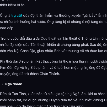
thiết kiếm bí ẩn.
Ông là
trụ cột
của đội thám hiểm và thường xuyên “gài bẫy” lẫn n
ra nhiều tình huống hài hước. Ông từng bị di chứng ở nội tạng do 
cao cấp.
Trong cuộc đối đầu giữa Cựu thuật và Tân thuật ở Thông Lĩnh, ôn
nhiều đại diện của Tân thuật, khiến di chứng bùng phát. Sau đó,
dẫn vào Nội Cảnh Địa, giúp chữa lành vết thương cũ và thực lực 
Khi thời đại Siêu phàm kết thúc, ông bị thoái hóa thành người thư
Kim đến đại vũ trụ Siêu phàm, và ở tuổi hơn một nghìn, ông đã đạ
truyện, ông đã trở thành Chân Thánh.
Ngô Nhân:
Đến từ Tân Tinh, xuất thân từ siêu gia tộc họ Ngô. Sau khi tu hành
khỏi bệnh tật, cô được Vương Huyên đưa trở về. Khi biết Vương 
yêu nhau, cô đã thanh thản từ bỏ tình cảm của mình.