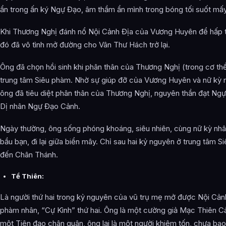
ẩn trong ấn ký Ngự Đạo, âm thầm ẩn mình trong bóng tối suốt mấ
Khi Thương Nghị đánh nổ Nội Cảnh Địa của Vương Huyên để hấp t
đó đã vô tình mở đường cho Vân Thư Hách trở lại.
Ông đã chọn hồi sinh khi phân thân của Thương Nghị (trong cơ th
trung tâm Siêu phàm. Nhờ sự giúp đỡ của Vương Huyên và nữ kỳ 
ông đã tiêu diệt phân thân của Thương Nghị, nguyên thần đạt Ngự
Dị nhân Ngự Đạo Cảnh.
Ngày thường, ông sống phóng khoáng, siêu nhiên, cùng nữ kỳ nh
bầu bạn, đi lại giữa biển mây. Chỉ sau hai kỷ nguyên ở trung tâm 
đến Chân Thánh.
Tề Thiên:
Là người thứ hai trong kỷ nguyên của vũ trụ mẹ mở được Nội Cảnh 
phàm nhân, “Cự Kình” thứ hai. Ông là một cường giả Mạc Thiên Cảnh
một Tiên đạo chân quân, ông lại là một người khiêm tốn, chưa bao