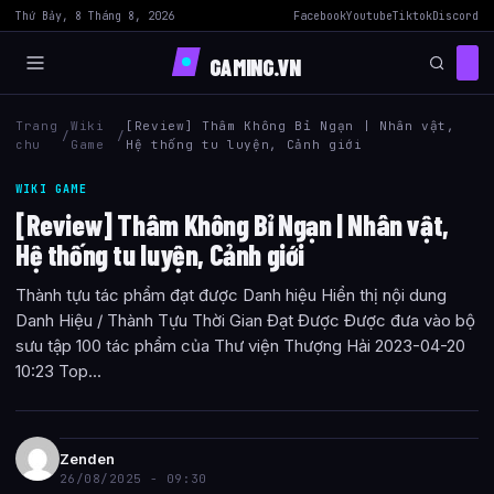
Thứ Bảy, 8 Tháng 8, 2026
Facebook
Youtube
Tiktok
Discord
GAMING.VN
Trang
Wiki
[Review] Thâm Không Bỉ Ngạn | Nhân vật,
/
/
chu
Game
Hệ thống tu luyện, Cảnh giới
WIKI GAME
[Review] Thâm Không Bỉ Ngạn | Nhân vật,
Hệ thống tu luyện, Cảnh giới
Thành tựu tác phẩm đạt được Danh hiệu Hiển thị nội dung
Danh Hiệu / Thành Tựu Thời Gian Đạt Được Được đưa vào bộ
sưu tập 100 tác phẩm của Thư viện Thượng Hải 2023-04-20
10:23 Top...
Zenden
26/08/2025 - 09:30