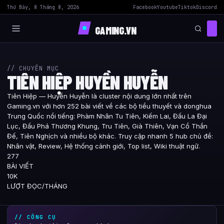
Thứ Bảy, 8 Tháng 8, 2026
Facebook
Youtube
Tiktok
Discord
GAMING.VN
// CHUYÊN MỤC
TIÊN HIỆP HUYỀN HUYỄN
Tiên Hiệp — Huyền Huyễn là cluster nội dung lớn nhất trên
Gaming.vn với hơn 252 bài viết về các bộ tiểu thuyết và donghua
Trung Quốc nổi tiếng: Phàm Nhân Tu Tiên, Kiếm Lai, Đấu La Đại
Lục, Đấu Phá Thương Khung, Tru Tiên, Già Thiên, Vạn Cổ Thần
Đế, Tiên Nghịch và nhiều bộ khác. Truy cập nhanh 5 hub chủ đề:
Nhân vật, Review, Hệ thống cảnh giới, Top list, Wiki thuật ngữ.
277
BÀI VIẾT
10K
LƯỢT ĐỌC/THÁNG
// CÔNG CỤ