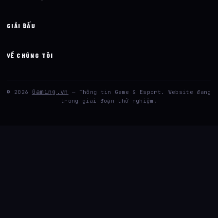
GIẢI ĐẤU
VỀ CHÚNG TÔI
Gaming.vn
© 2026
— Thông tin Game & Esport. Website đang
trong giai đoạn thử nghiệm.