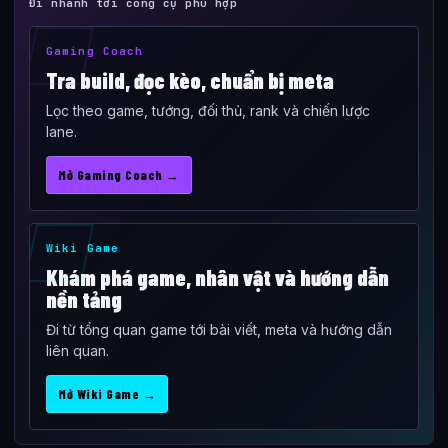
Đi nhanh tới công cụ phù hợp
Gaming Coach
Tra build, đọc kèo, chuẩn bị meta
Lọc theo game, tướng, đối thủ, rank và chiến lược
lane.
Mở Gaming Coach →
Wiki Game
Khám phá game, nhân vật và hướng dẫn
nền tảng
Đi từ tổng quan game tới bài viết, meta và hướng dẫn
liên quan.
Mở Wiki Game →