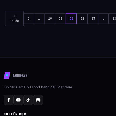
‹
1
…
19
20
21
22
23
…
2
Trước
GAMING.VN
Tin tức Game & Esport hàng đầu Việt Nam
CHUYÊN MỤC